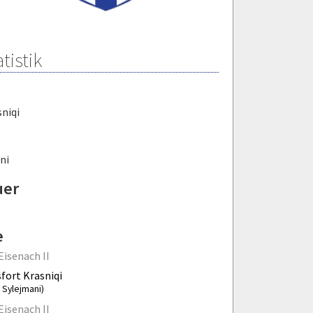
tistik
niqi
ni
uer
e
Eisenach II
fort Krasniqi
i Sylejmani)
Eisenach II