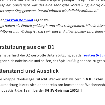
spielt. Spielerisch war das eine sehr gute Vorstellung, einzig
er sogar Sieg gekostet. Darauf können wir definitiv aufbauen.
“
ner
Carsten Rommel
ergänzte:
gs haben als Einheit gekämpft und alles reingehauen. Mit ein bis
hlbares mit. Wichtig ist, dass wir diesen Auftritt positiv einordne
rstützung aus der D1
smal erhielt die D2 wertvolle Unterstützung aus der
ersten D-Ju
gten sich nahtlos ein und halfen, das Spiel auf Augenhöhe zu gest
llenstand und Ausblick
ie knappe Niederlage rutscht Wacker mit weiterhin
6 Punkten
utmachung bietet sich aber bereits am kommenden Wochenend
hr
, gastiert das Team bei der
SG SV Geismar 1952 III
.