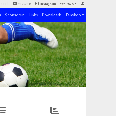
ebook
Youtube
Instagram
WM 2026
s
Sponsoren
Links
Downloads
Fanshop