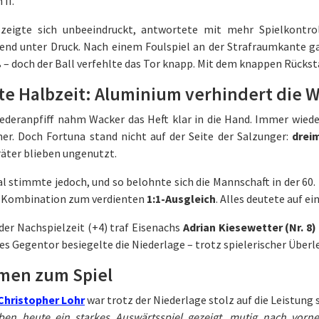
 II.
zeigte sich unbeeindruckt, antwortete mit mehr Spielkontrol
nd unter Druck. Nach einem Foulspiel an der Strafraumkante gab
 – doch der Ball verfehlte das Tor knapp. Mit dem knappen Rücksta
te Halbzeit: Aluminium verhindert die 
deranpfiff nahm Wacker das Heft klar in die Hand. Immer wieder
her. Doch Fortuna stand nicht auf der Seite der Salzunger:
drei
äter blieben ungenutzt.
l stimmte jedoch, und so belohnte sich die Mannschaft in der 60.
 Kombination zum verdienten
1:1-Ausgleich
. Alles deutete auf e
der Nachspielzeit (+4) traf Eisenachs
Adrian Kiesewetter (Nr. 8)
es Gegentor besiegelte die Niederlage – trotz spielerischer Überl
men zum Spiel
Christopher Lohr
war trotz der Niederlage stolz auf die Leistung
ben heute ein starkes Auswärtsspiel gezeigt, mutig nach vorn