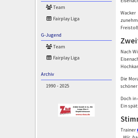
Eisenach
Team
Wacker 
Fairplay Liga
zunehme
Freistoß
G-Jugend
Zwei
Team
Nach Wie
Fairplay Liga
Eisenac
Hochkar
Archiv
Die Mora
1990 - 2025
schöner
Doch in 
Ein spät
Stim
Trainer
„
Wir ha