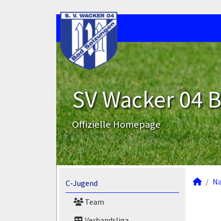
SV Wacker 04 B
Offizielle Homepage
N
C-Jugend
Team
Verbandsliga