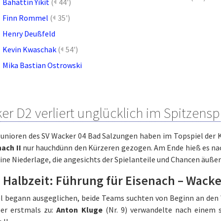
Bahattin Yikit
(
44')
Finn Rommel
(
35')
Henry Deußfeld
Kevin Kwaschak
(
54')
Mika Bastian Ostrowski
r D2 verliert unglücklich im Spitzenspi
unioren des SV Wacker 04 Bad Salzungen haben im Topspiel der K
ach II
nur hauchdünn den Kürzeren gezogen. Am Ende hieß es na
eine Niederlage, die angesichts der Spielanteile und Chancen äußers
e Halbzeit: Führung für Eisenach – Wacke
el begann ausgeglichen, beide Teams suchten von Beginn an den W
er erstmals zu:
Anton Kluge
(Nr. 9) verwandelte nach einem s