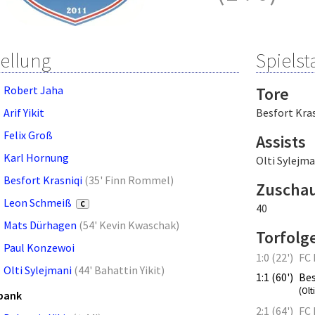
tellung
Spielsta
Robert Jaha
Tore
Arif Yikit
Besfort Kras
Felix Groß
Assists
Karl Hornung
Olti Sylejma
Besfort Krasniqi
(
35' Finn Rommel
)
Zuscha
Leon Schmeiß
C
40
Mats Dürhagen
(
54' Kevin Kwaschak
)
Torfolg
Paul Konzewoi
1:0 (22')
FC 
Olti Sylejmani
(
44' Bahattin Yikit
)
1:1 (60')
Bes
(Olt
bank
2:1 (64')
FC 