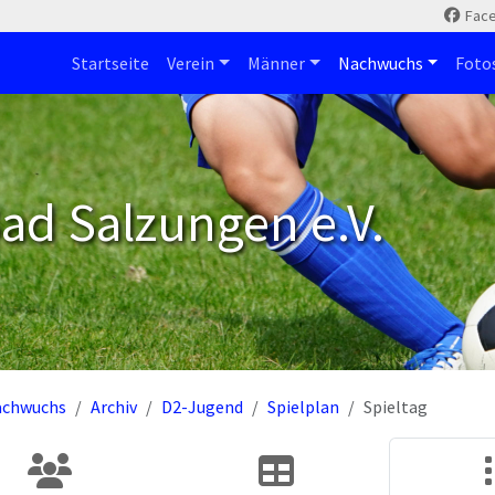
Fac
Startseite
Verein
Männer
Nachwuchs
Foto
ad Salzungen e.V.
achwuchs
Archiv
D2-Jugend
Spielplan
Spieltag