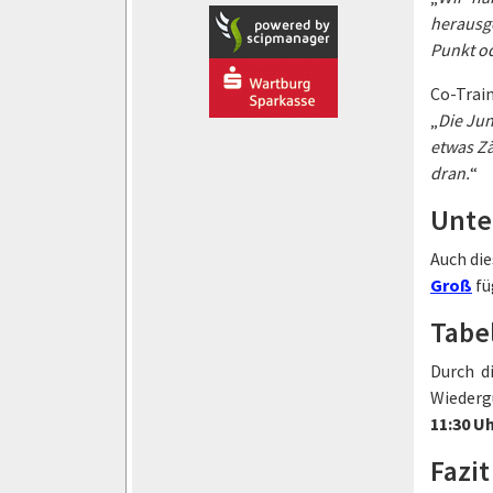
herausge
Punkt od
Co-Trai
„
Die Jun
etwas Zä
dran.
“
Unte
Auch die
Groß
fü
Tabe
Durch d
Wiederg
11:30 U
Fazit