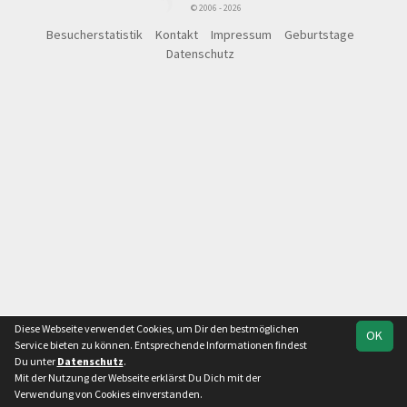
© 2006 - 2026
Besucherstatistik
Kontakt
Impressum
Geburtstage
Datenschutz
Diese Webseite verwendet Cookies, um Dir den bestmöglichen
OK
Service bieten zu können. Entsprechende Informationen findest
Du unter
Datenschutz
.
Mit der Nutzung der Webseite erklärst Du Dich mit der
Team
Kreisliga Staffel 2
Spielplan
Statistik
Verwendung von Cookies einverstanden.