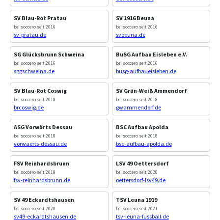
SV Blau-Rot Pratau
SV 1916 Beuna
bei soccero seit 2016
bei soccero seit 2016
sv-pratau.de
svbeuna.de
SG Glücksbrunn Schweina
BuSG Aufbau Eisleben e.V.
bei soccero seit 2016
bei soccero seit 2016
sggschweina.de
busg-aufbaueisleben.de
SV Blau-Rot Coswig
SV Grün-Weiß Ammendorf
bei soccero seit 2018
bei soccero seit 2018
brcoswig.de
gwammendorf.de
ASG Vorwärts Dessau
BSC Aufbau Apolda
bei soccero seit 2018
bei soccero seit 2018
vorwaerts-dessau.de
bsc-aufbau-apolda.de
FSV Reinhardsbrunn
LSV 49 Oettersdorf
bei soccero seit 2019
bei soccero seit 2020
fsv-reinhardsbrunn.de
oettersdorf-lsv49.de
SV 49 Eckardtshausen
TSV Leuna 1919
bei soccero seit 2020
bei soccero seit 2021
sv49-eckardtshausen.de
tsv-leuna-fussball.de