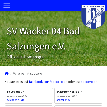
SV Wacker 04 Bad
Salzungen e.V.
Offizielle Homepage
Vereine mit soccero
Neuste Infos auf
facebook.com/soccero.de
oder auf
soccero.de
SV Lobeda 77
SC Empor Mörsdorf
bei soccero seit 2006
bei soccero seit 2007
svlobeda77.de
scempor.de