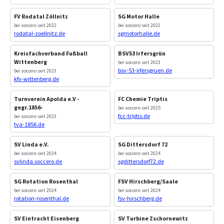
FV Rodatal Zöllnitz
SG Motor Halle
bei soccero seit 2022
bei soccero seit 2022
rodatal-zoellnitz.de
sgmotorhalle.de
Kreisfachverband Fußball
BSV53 Irfersgrün
Wittenberg
bei soccero seit 2023
bsv-53-irfersgruen.de
bei soccero seit 2023
kfv-wittenberg.de
Turnverein Apolda e.V -
FC Chemie Triptis
gegr.1856-
bei soccero seit 2025
fcc-triptis.de
bei soccero seit 2023
tva-1856.de
SV Linda e.V.
SG Dittersdorf 72
bei soccero seit 2024
bei soccero seit 2024
svlinda.soccero.de
sgdittersdorf72.de
SG Rotation Rosenthal
FSV Hirschberg/Saale
bei soccero seit 2024
bei soccero seit 2024
rotation-rosenthal.de
fsv-hirschberg.de
SV Eintracht Eisenberg
SV Turbine Zschornewitz