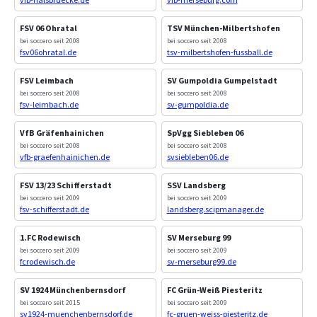
FSV 06 Ohratal
TSV München-Milbertshofen
bei soccero seit 2008
bei soccero seit 2008
fsv06ohratal.de
tsv-milbertshofen-fussball.de
FSV Leimbach
SV Gumpoldia Gumpelstadt
bei soccero seit 2008
bei soccero seit 2008
fsv-leimbach.de
sv-gumpoldia.de
VfB Gräfenhainichen
SpVgg Siebleben 06
bei soccero seit 2008
bei soccero seit 2008
vfb-graefenhainichen.de
svsiebleben06.de
FSV 13/23 Schifferstadt
SSV Landsberg
bei soccero seit 2009
bei soccero seit 2009
fsv-schifferstadt.de
landsberg.scipmanager.de
1.FC Rodewisch
SV Merseburg 99
bei soccero seit 2009
bei soccero seit 2009
fcrodewisch.de
sv-merseburg99.de
SV 1924 Münchenbernsdorf
FC Grün-Weiß Piesteritz
bei soccero seit 2015
bei soccero seit 2009
sv1924-muenchenbernsdorf.de
fc-gruen-weiss-piesteritz.de