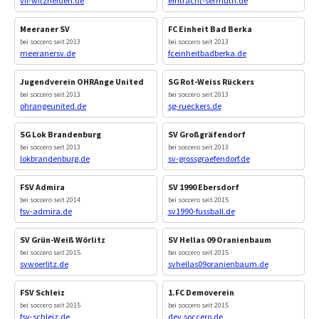
vfl-witzhelden.de
eintracht-sermuth.de
Meeraner SV
FC Einheit Bad Berka
bei soccero seit 2013
bei soccero seit 2013
meeranersv.de
fceinheitbadberka.de
Jugendverein OHRAnge United
SG Rot-Weiss Rückers
bei soccero seit 2013
bei soccero seit 2013
ohrangeunited.de
sg-rueckers.de
SG Lok Brandenburg
SV Großgräfendorf
bei soccero seit 2013
bei soccero seit 2013
lokbrandenburg.de
sv-grossgraefendorf.de
FSV Admira
SV 1990 Ebersdorf
bei soccero seit 2014
bei soccero seit 2015
fsv-admira.de
sv1990-fussball.de
SV Grün-Weiß Wörlitz
SV Hellas 09 Oranienbaum
bei soccero seit 2015
bei soccero seit 2015
svwoerlitz.de
svhellas09oranienbaum.de
FSV Schleiz
1.FC Demoverein
bei soccero seit 2015
bei soccero seit 2015
fsv-schleiz.de
dev.soccero.de