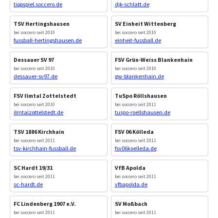
tippspiel.soccero.de
djk-schlatt.de
TSV Hertingshausen
SV Einheit Wittenberg
bei soccero seit 2010
bei soccero seit 2010
fussball-hertingshausen.de
einheit-fussball.de
Dessauer SV 97
FSV Grün-Weiss Blankenhain
bei soccero seit 2010
bei soccero seit 2010
dessauer-sv97.de
gw-blankenhain.de
FSV Ilmtal Zottelstedt
TuSpo Röllshausen
bei soccero seit 2010
bei soccero seit 2011
ilmtalzottelstedt.de
tuspo-roellshausen.de
TSV 1886 Kirchhain
FSV 06 Kölleda
bei soccero seit 2011
bei soccero seit 2011
tsv-kirchhain-fussball.de
fsv06koelleda.de
SC Hardt 19/31
VfB Apolda
bei soccero seit 2011
bei soccero seit 2011
sc-hardt.de
vfbapolda.de
FC Lindenberg 1907 e.V.
SV Moßbach
bei soccero seit 2011
bei soccero seit 2011