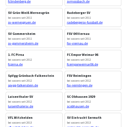
fclindenberg.de
svmossbach.de
SV Grün-Weiß Wernesgrün
Radeberger SV
bei soccero seit 2011
bei soccero seit 2011
sv-wernesgruen.de
radebergersv-fussball.de
SV Gommersheim
FSV 04 Viernau
bei soccero seit 2011
bei soccero seit 2011
sv-gommersheim.de
fsv-viernau.de
1. FC Pirna
FC Empor Weimar 06
bei soccero seit 2012
bei soccero seit 2012
fcpirna.de
fcemporweimar06.de
SpVgg Grünbach-Falkenstein
FSV Reimlingen
bei soccero seit 2012
bei soccero seit 2012
spvgg-falkenstein.de
fsv-reimlingen.de
Luisenthaler SV
SC Obhausen 1929
bei soccero seit 2012
bei soccero seit 2012
luisenthalersv.de
scobhausen.de
VFL Witzhelden
SV Eintracht Sermuth
bei soccero seit 2013
bei soccero seit 2013