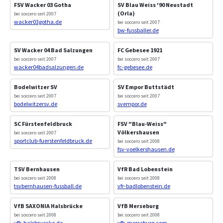
FSV Wacker 03 Gotha
SV Blau Weiss '90 Neustadt
(Orla)
bei soccero seit 2007
wacker03gotha.de
bei soccero seit 2007
bw-fussballer.de
SV Wacker 04 Bad Salzungen
FC Gebesee 1921
bei soccero seit 2007
bei soccero seit 2007
wacker04badsalzungen.de
fc-gebesee.de
Bodelwitzer SV
SV Empor Buttstädt
bei soccero seit 2007
bei soccero seit 2007
bodelwitzersv.de
svempor.de
SC Fürstenfeldbruck
FSV "Blau-Weiss"
Völkershausen
bei soccero seit 2007
sportclub-fuerstenfeldbruck.de
bei soccero seit 2008
fsv-voelkershausen.de
TSV Bernhausen
VfR Bad Lobenstein
bei soccero seit 2008
bei soccero seit 2008
tsvbernhausen-fussball.de
vfr-badlobenstein.de
VfB SAXONIA Halsbrücke
VfB Merseburg
bei soccero seit 2008
bei soccero seit 2008
vfb-halsbruecke.de
vfb-merseburg.com