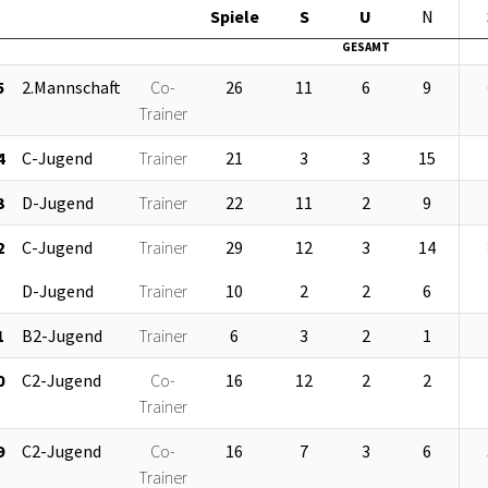
Sp
iele
S
U
N
GESAMT
5
2.Mannschaft
Co-
26
11
6
9
Trainer
4
C-Jugend
Trainer
21
3
3
15
3
D-Jugend
Trainer
22
11
2
9
2
C-Jugend
Trainer
29
12
3
14
D-Jugend
Trainer
10
2
2
6
1
B2-Jugend
Trainer
6
3
2
1
0
C2-Jugend
Co-
16
12
2
2
Trainer
9
C2-Jugend
Co-
16
7
3
6
Trainer