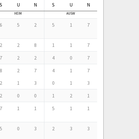
S
U
N
S
U
N
HEIM
AUSW
6
5
2
5
1
7
2
2
8
1
1
7
7
2
2
4
0
7
8
2
7
4
1
7
2
1
3
0
1
3
2
0
0
1
2
1
7
1
1
5
1
1
5
0
3
2
3
3