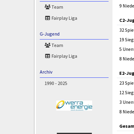
9 Nied
Team
Fairplay Liga
C2-Ju
32 Spie
G-Jugend
19 Sieg
Team
5 Unen
Fairplay Liga
8 Nied
Archiv
E2-Ju
23 Spie
1990 - 2025
12 Sieg
3 Unen
8 Nied
Gesam