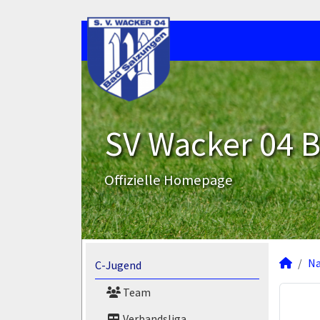
SV Wacker 04 B
Offizielle Homepage
N
C-Jugend
Team
Verbandsliga