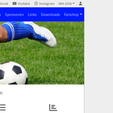
ebook
Youtube
Instagram
WM 2026
s
Sponsoren
Links
Downloads
Fanshop
dt