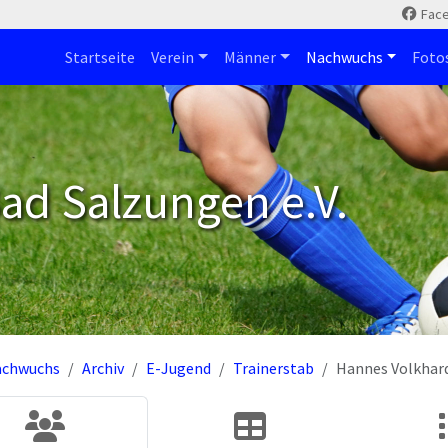
Fac
Startseite
Verein
Männer
Nachwuchs
Foto
ad Salzungen e.V.
achwuchs
Archiv
E-Jugend
Trainerstab
Hannes Volkhar