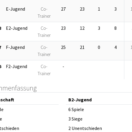
E-Jugend
Co-
27
23
1
3
Trainer
8
E2-Jugend
Co-
23
12
3
8
Trainer
7
F-Jugend
Co-
25
21
0
4
Trainer
6
F2-Jugend
Co-
-
Trainer
mmenfassung
schaft
B2-Jugend
le
6 Spiele
e
3 Siege
tschieden
2 Unentschieden