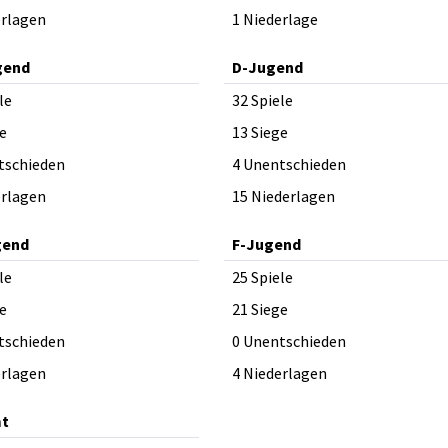
erlagen
1 Niederlage
gend
D-Jugend
le
32 Spiele
e
13 Siege
tschieden
4 Unentschieden
erlagen
15 Niederlagen
gend
F-Jugend
le
25 Spiele
e
21 Siege
tschieden
0 Unentschieden
erlagen
4 Niederlagen
t