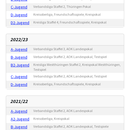
C-Jugend
Verbandsliga Staffel 2, Thüringen Pokal
D-Jugend
Kreisoberliga, Freundschaftsspiele, Kreispokal
D2-Jugend
Kreisliga Staffel 4, Freundschaftsspiele, Kreispokal
E-Jugend
Kreisliga Westthüringen Staffel 21, Kreispokal Westthüringen
E2-Jugend
Kreisliga Westthüringen Staffel 2, Kreispokal Westthüringen
2022/23
E-Junioren
A-Jugend
Verbandsliga Staffel 3, AOK Landespokal
F-Jugend
Fairplay Liga
B-Jugend
Verbandsliga Staffel 2, AOK Landespokal, Testspiel
F2-Jugend
Fairplay Liga
B2-Jugend
Kreisliga Westthüringen Staffel 2, Kreispokal Westthüringen,
G-Jugend
Fairplay Liga
Testspiel
C-Jugend
Verbandsliga Staffel 2, AOK Landespokal, Testspiel
D-Jugend
Kreisoberliga, Freundschaftsspiele, Kreispokal
D2-Jugend
Kreisliga Staffel 4, Freundschaftsspiele, Kreispokal
E-Jugend
Kreisliga 28, Kreisliga Staffel 28, Kreispokal Westthüringen
2021/22
E2-Jugend
Kreisliga 23, Kreisliga Staffel 8, Kreispokal Westthüringen,
A-Jugend
Verbandsliga Staffel 2, AOK Landespokal
Testspiel
A2-Jugend
Kreisoberliga, Kreispokal
F-Jugend
Fairplay Liga
B-Jugend
Verbandsliga Staffel 2, AOK Landespokal, Testspiele
F2-Jugend
Fairplay Liga