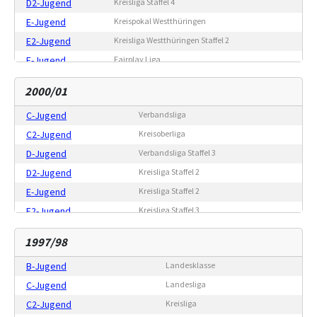
D2-Jugend
Kreisliga Staffel 4
E-Jugend
Kreispokal Westthüringen
E2-Jugend
Kreisliga Westthüringen Staffel 2
F-Jugend
Fairplay Liga
F2-Jugend
Fairplay Liga
2000/01
G-Jugend
Fairplay Liga
C-Jugend
Verbandsliga
C2-Jugend
Kreisoberliga
D-Jugend
Verbandsliga Staffel 3
D2-Jugend
Kreisliga Staffel 2
E-Jugend
Kreisliga Staffel 2
E2-Jugend
Kreisliga Staffel 3
F-Jugend
Fairplay Liga
1997/98
G-Jugend
Fairplay Liga
B-Jugend
Landesklasse
C3-Jugend
Kreisliga Staffel 1
C-Jugend
Landesliga
C2-Jugend
Kreisliga