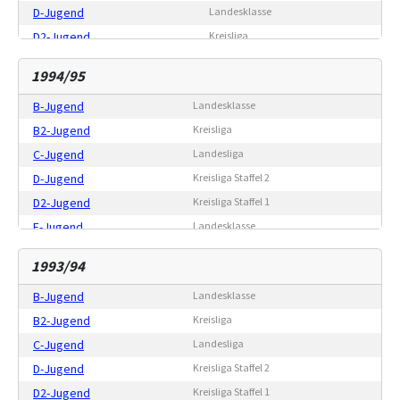
D-Jugend
Landesklasse
D2-Jugend
Kreisliga
E-Jugend
Landesklasse
1994/95
E2-Jugend
Kreisliga
B-Jugend
Landesklasse
F-Jugend
Kreisliga
B2-Jugend
Kreisliga
F2-Jugend
Kreisklasse
C-Jugend
Landesliga
G-Jugend
Kreisliga
D-Jugend
Kreisliga Staffel 2
D2-Jugend
Kreisliga Staffel 1
E-Jugend
Landesklasse
E2-Jugend
Kreisliga Staffel 2
1993/94
F-Jugend
Kreisliga Staffel 1
B-Jugend
Landesklasse
F2-Jugend
Kreisliga Staffel 2
B2-Jugend
Kreisliga
G-Jugend
Kreisliga
C-Jugend
Landesliga
D-Jugend
Kreisliga Staffel 2
D2-Jugend
Kreisliga Staffel 1