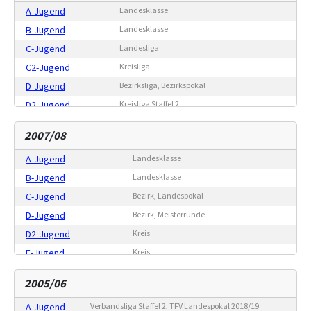
A-Jugend
Landesklasse
G-Jugend
Kreisklasse, Meisterrunde
B-Jugend
Landesklasse
C-Jugend
Landesliga
C2-Jugend
Kreisliga
D-Jugend
Bezirksliga, Bezirkspokal
D2-Jugend
Kreisliga Staffel 2
E-Jugend
Kreisliga Staffel 2, Kreispokal
2007/08
E2-Jugend
Kreisliga Staffel 1, Kreispokal
A-Jugend
Landesklasse
F-Jugend
Kreisliga Staffel 2, Kreispokal
B-Jugend
Landesklasse
F2-Jugend
Kreisliga Staffel 1, Kreispokal
C-Jugend
Bezirk, Landespokal
G-Jugend
Halle, Meisterrunde
D-Jugend
Bezirk, Meisterrunde
D2-Jugend
Kreis
E-Jugend
Kreis
F-Jugend
Kreis
2005/06
F2-Jugend
Kreisklasse, Kreispokal
A-Jugend
Verbandsliga Staffel 2, TFV Landespokal 2018/19
G-Jugend
Kreis, Meisterrunde