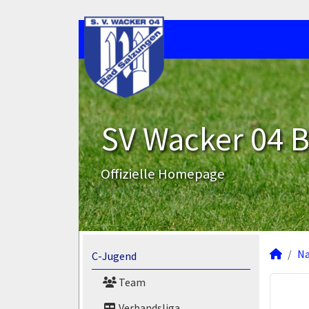
SV Wacker 04 B
Offizielle Homepage
N
C-Jugend
Team
Verbandsliga