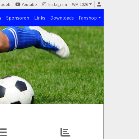
ebook
Youtube
Instagram
WM 2026
s
Sponsoren
Links
Downloads
Fanshop