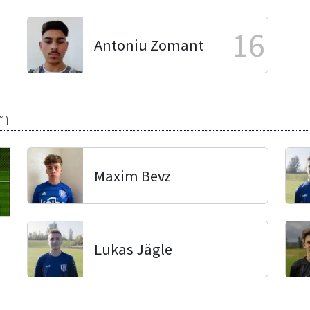
16
Antoniu Zomant
m
Maxim Bevz
Lukas Jägle