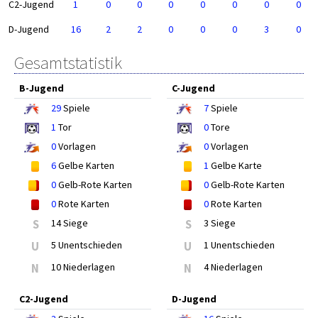
C2-Jugend
1
0
0
0
0
0
0
0
D-Jugend
16
2
2
0
0
0
3
0
Gesamtstatistik
B-Jugend
C-Jugend
29
Spiele
7
Spiele
1
Tor
0
Tore
0
Vorlagen
0
Vorlagen
6
Gelbe Karten
1
Gelbe Karte
0
Gelb-Rote Karten
0
Gelb-Rote Karten
0
Rote Karten
0
Rote Karten
S
14 Siege
S
3 Siege
U
5 Unentschieden
U
1 Unentschieden
N
10 Niederlagen
N
4 Niederlagen
C2-Jugend
D-Jugend