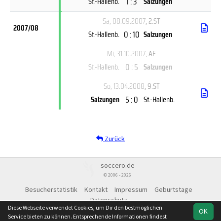
1 : 3
St.-Hallenb.
Salzungen
Sa, 08.09.2007
, 2.ST
2007/08
0 : 10
St.-Hallenb.
Salzungen
Mi, 31.10.2007
, AF
0 : 5
St.-Hallenb.
Salzungen
So, 13.04.2008
, 9.ST
5 : 0
Salzungen
St.-Hallenb.
Zurück
soccero.de
© 2006 - 2026
Besucherstatistik
Kontakt
Impressum
Geburtstage
Datenschutz
Diese Webseite verwendet Cookies, um Dir den bestmöglichen
OK
Service bieten zu können. Entsprechende Informationen findest