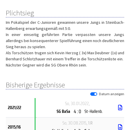
Plichtsieg
Im Pokalspiel der C-Junioren gewannen unsere Jungs in Steinbach-
Hallenberg erwartungsgemäß mit 5:0.
In einer einseitig geführten Partie verpassten unsere Jungs
allerdings bei konsequenterer Spielführung einen noch deutlicheren
Sieg heraus zu spielen.
Als Torschützen trugen sich Kevin Herzog ( 3x) Max Deubner (1x) und
Bernhard Schlotzhauer mit einem Treffer in die Torschützenliste ein.
Nächster Gegner wird die SG Obere Rhön sein.
Bisherige Ergebnisse
Datum anzeigen
So, 30.01.2022
,
2021/22
4 : 0
SG BaSa
St.-Hallenb.
So, 30.08.2015
, 1.R
2015/16