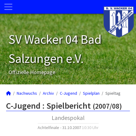
SV Wacker 04 Bad
Salzungen e.V.
Offizielle Homepage
Nachwuchs
Archiv
C-Jugend
Spielplan
Spieltag
C-Jugend :
Spielbericht
(2007/08)
Landespokal
Achtelfinale - 31.10.2007
10:30 Uhr