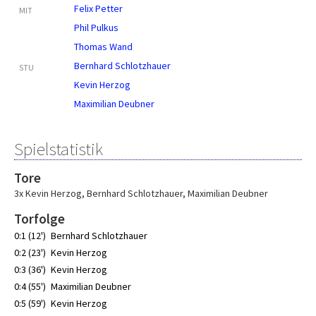
Felix Petter
MIT
Phil Pulkus
Thomas Wand
Bernhard Schlotzhauer
STU
Kevin Herzog
Maximilian Deubner
Spielstatistik
Tore
3x Kevin Herzog
,
Bernhard Schlotzhauer
,
Maximilian Deubner
Torfolge
0:1 (12')
Bernhard Schlotzhauer
0:2 (23')
Kevin Herzog
0:3 (36')
Kevin Herzog
0:4 (55')
Maximilian Deubner
0:5 (59')
Kevin Herzog