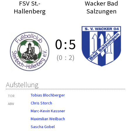
FSV St.-
Wacker Bad
Hallenberg
Salzungen
0
:
5
(0
:
2)
Aufstellung
Tobias Blochberger
TOR
Chris Storch
ABW
Marc-Kevin Kassner
Maximilian Weilbach
Sascha Gobel