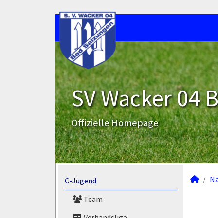
SV Wacker 04 B
Offizielle Homepage
N
C-Jugend
Team
Verbandsliga