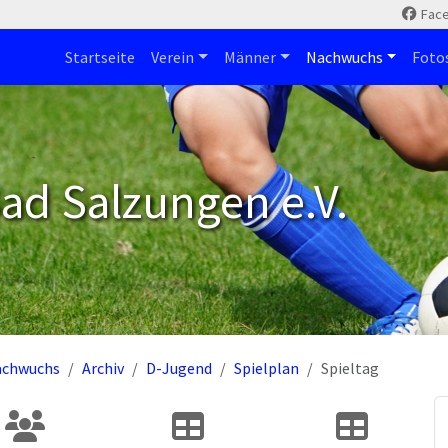
Fac
Startseite
Verein
Männer
Nachwuchs
Foto
ad Salzungen e.V.
achwuchs
Archiv
D-Jugend
Spielplan
Spieltag