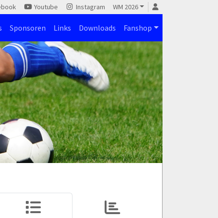
ebook
Youtube
Instagram
WM 2026
s
Sponsoren
Links
Downloads
Fanshop