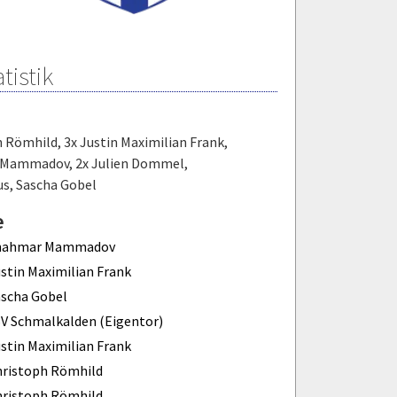
tistik
h Römhild
,
3x Justin Maximilian Frank
,
r Mammadov
,
2x Julien Dommel
,
us
,
Sascha Gobel
e
hahmar Mammadov
stin Maximilian Frank
ascha Gobel
V Schmalkalden (Eigentor)
stin Maximilian Frank
hristoph Römhild
hristoph Römhild