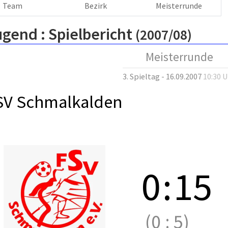
Team
Bezirk
Meisterrunde
ugend :
Spielbericht
(2007/08)
Meisterrunde
3. Spieltag - 16.09.2007
10:30 
SV Schmalkalden
0
:
15
(0
:
5)