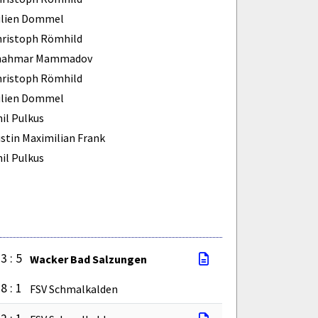
ulien Dommel
hristoph Römhild
hahmar Mammadov
hristoph Römhild
ulien Dommel
il Pulkus
stin Maximilian Frank
il Pulkus
3 : 5
Wacker Bad Salzungen
8 : 1
FSV Schmalkalden