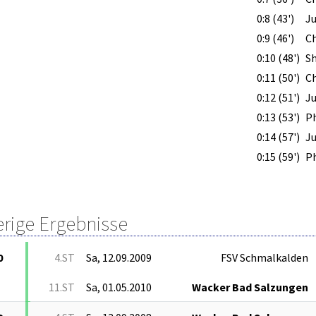
0:8 (43')
J
0:9 (46')
C
0:10 (48')
S
0:11 (50')
C
0:12 (51')
J
0:13 (53')
Ph
0:14 (57')
Ju
0:15 (59')
Ph
erige Ergebnisse
0
4.ST
Sa, 12.09.2009
FSV Schmalkalden
11.ST
Sa, 01.05.2010
Wacker Bad Salzungen