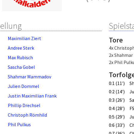
tellung
Spielsta
Maximilian Ziert
Tore
Andree Sterk
4x Christop
2x Shahma
Max Rubisch
2x Phil Pulk
Sascha Gobel
Torfolg
Shahmar Mammadov
0:1 (11')
S
Julien Dommel
0:2 (14')
Ju
Justin Maximilian Frank
0:3 (26')
S
Phillip Drechsel
0:4 (28')
FS
Christoph Römhild
0:5 (29')
Ju
Phil Pulkus
0:6 (33')
C
0:7 (36')
C