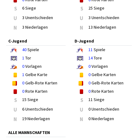
S
6 Siege
S
25 Siege
U
3 Unentschieden
U
3 Unentschieden
N
3 Niederlagen
N
13 Niederlagen
C-Jugend
D-Jugend
40
Spiele
11
Spiele
1
Tor
14
Tore
0
Vorlagen
0
Vorlagen
1
Gelbe Karte
0
Gelbe Karten
0
Gelb-Rote Karten
0
Gelb-Rote Karten
0
Rote Karten
0
Rote Karten
S
15 Siege
S
11 Siege
U
6 Unentschieden
U
0 Unentschieden
N
19 Niederlagen
N
0 Niederlagen
ALLE MANNSCHAFTEN