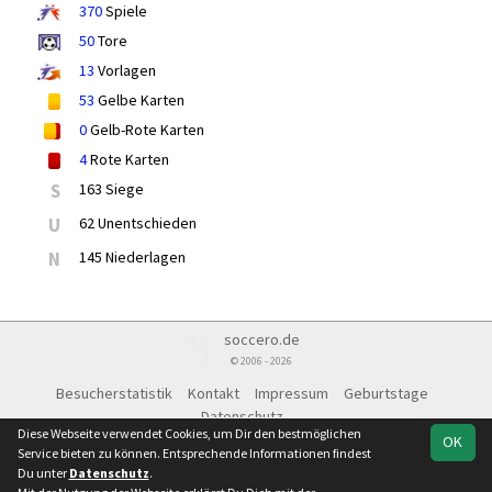
370
Spiele
50
Tore
13
Vorlagen
53
Gelbe Karten
0
Gelb-Rote Karten
4
Rote Karten
S
163 Siege
U
62 Unentschieden
N
145 Niederlagen
soccero.de
© 2006 - 2026
Besucherstatistik
Kontakt
Impressum
Geburtstage
Datenschutz
Diese Webseite verwendet Cookies, um Dir den bestmöglichen
OK
Service bieten zu können. Entsprechende Informationen findest
Du unter
Datenschutz
.