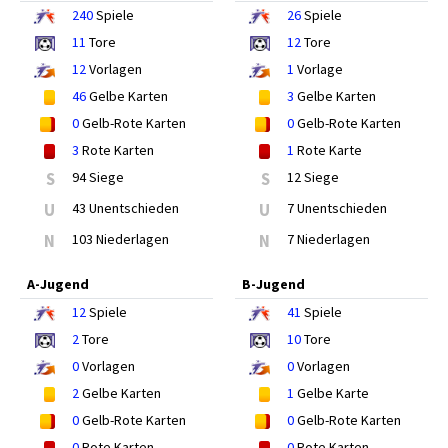
240
Spiele
26
Spiele
11
Tore
12
Tore
12
Vorlagen
1
Vorlage
46
Gelbe Karten
3
Gelbe Karten
0
Gelb-Rote Karten
0
Gelb-Rote Karten
3
Rote Karten
1
Rote Karte
S
94 Siege
S
12 Siege
U
43 Unentschieden
U
7 Unentschieden
N
103 Niederlagen
N
7 Niederlagen
A-Jugend
B-Jugend
12
Spiele
41
Spiele
2
Tore
10
Tore
0
Vorlagen
0
Vorlagen
2
Gelbe Karten
1
Gelbe Karte
0
Gelb-Rote Karten
0
Gelb-Rote Karten
0
Rote Karten
0
Rote Karten