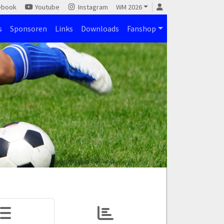
ebook
Youtube
Instagram
WM 2026
s
Sponsoren
Links
Downloads
Fanshop