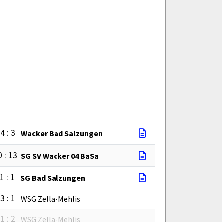
4 : 3
Wacker Bad Salzungen
0 : 13
SG SV Wacker 04 BaSa
1 : 1
SG Bad Salzungen
3 : 1
WSG Zella-Mehlis
1 : 2
WSG Zella-Mehlis