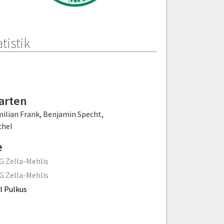
tistik
arten
milian Frank
,
Benjamin Specht
,
chel
e
 Zella-Mehlis
 Zella-Mehlis
l Pulkus