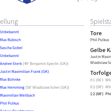
tellung
Spielsta
Unbekannt
Tore
Max Rubisch
Phil Pulkus
Sascha Gobel
Gelbe K
Unbekannt
Justin Maxi
Wladislaw S
Andree Sterk
(
49' Benjamin Specht (GK)
)
Justin Maximilian Frank (GK)
Torfolg
Max Böhnke
0:1 (06')
WSG
0:2 (58')
WSG
Max Hemming
(
58' Wladislaw Schel (GK)
)
1:2 (68')
Phi
Maximilian Weilbach
Phil Pulkus
Tobias Blochberger