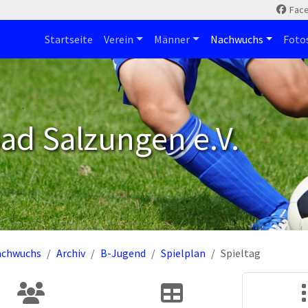
Fac
Startseite
Verein
Männer
Nachwuchs
Foto
ad Salzungen e.V.
achwuchs
Archiv
B-Jugend
Spielplan
Spieltag