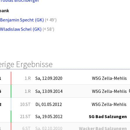
bank
Benjamin Specht (GK)
(
49')
Wladislaw Schel (GK)
(
58')
erige Ergebnisse
1
1.R
Sa, 12.09.2020
WSG Zella-Mehlis
5
1.R
Sa, 13.09.2014
WSG Zella-Mehlis
2
10.ST
Di, 01.05.2012
WSG Zella-Mehlis
21.ST
Sa, 19.05.2012
SG Bad Salzungen
1
6.ST
Sa, 02.10.2010
Wacker Bad Salzungen