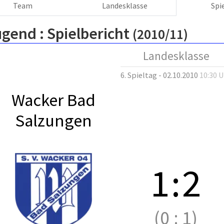
Team
Landesklasse
Spi
ugend :
Spielbericht
(2010/11)
Landesklasse
6. Spieltag - 02.10.2010
10:30 
Wacker Bad
Salzungen
1
:
2
(0
:
1)