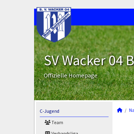
SV Wacker 04 B
Offizielle Homepage
N
C-Jugend
Team
Verbandsliga