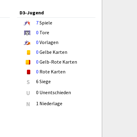
D3-Jugend
7
Spiele
0
Tore
0
Vorlagen
0
Gelbe Karten
0
Gelb-Rote Karten
0
Rote Karten
S
6 Siege
U
0 Unentschieden
N
1 Niederlage