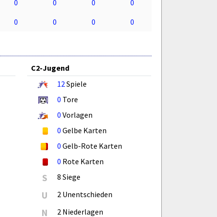
0
0
0
0
0
0
0
0
C2-Jugend
12
Spiele
0
Tore
0
Vorlagen
0
Gelbe Karten
0
Gelb-Rote Karten
0
Rote Karten
S
8 Siege
U
2 Unentschieden
N
2 Niederlagen