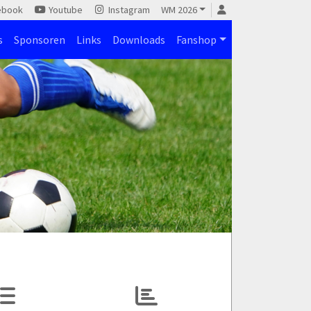
ebook
Youtube
Instagram
WM 2026
s
Sponsoren
Links
Downloads
Fanshop