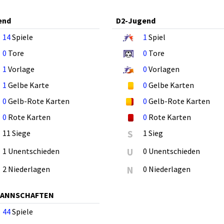
end
D2-Jugend
14
Spiele
1
Spiel
0
Tore
0
Tore
1
Vorlage
0
Vorlagen
1
Gelbe Karte
0
Gelbe Karten
0
Gelb-Rote Karten
0
Gelb-Rote Karten
0
Rote Karten
0
Rote Karten
11 Siege
S
1 Sieg
1 Unentschieden
U
0 Unentschieden
2 Niederlagen
N
0 Niederlagen
MANNSCHAFTEN
44
Spiele