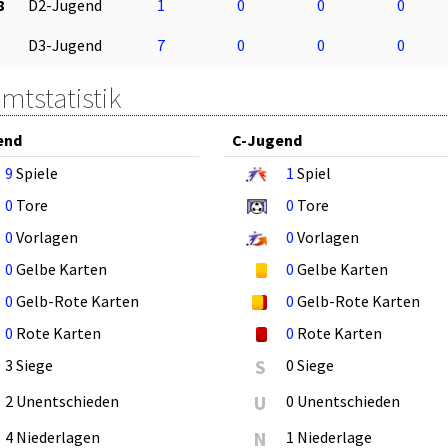
8
D2-Jugend
1
0
0
0
D3-Jugend
7
0
0
0
mtstatistik
end
C-Jugend
9
Spiele
1
Spiel
0
Tore
0
Tore
0
Vorlagen
0
Vorlagen
0
Gelbe Karten
0
Gelbe Karten
0
Gelb-Rote Karten
0
Gelb-Rote Karten
0
Rote Karten
0
Rote Karten
3 Siege
S
0 Siege
2 Unentschieden
U
0 Unentschieden
4 Niederlagen
N
1 Niederlage