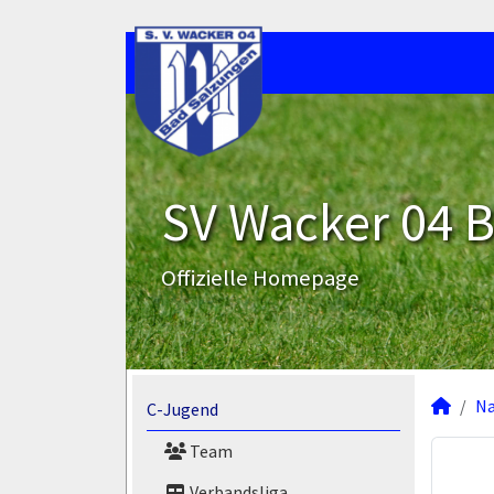
SV Wacker 04 B
Offizielle Homepage
N
C-Jugend
Team
Verbandsliga