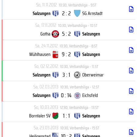
So, 11.11.2012
10:30
,
Verbandsliga - 9.ST
2 : 2
Salzungen
SG Arnstadt
Sa, 17.11.2012
10:30
,
Verbandsliga - 10.ST
5 : 2
Gotha
Salzungen
Sa, 24.11.2012
10:30
,
Verbandsliga - 6.ST
9 : 2
Mühlhausen
Salzungen
So, 02.12.2012
10:30
,
Verbandsliga - 11.ST
3 : 1
Salzungen
Oberweimar
Sa, 02.03.2013
10:30
,
Verbandsliga - 12.ST
0 : 14
Salzungen
Eichsfeld
So, 10.03.2013
12:30
,
Verbandsliga - 13.ST
1 : 1
Borntaler SV
Salzungen
Sa, 23.03.2013
10:30
,
Verbandsliga - 15.ST
10 : 2
Heiligenstad
Salzungen