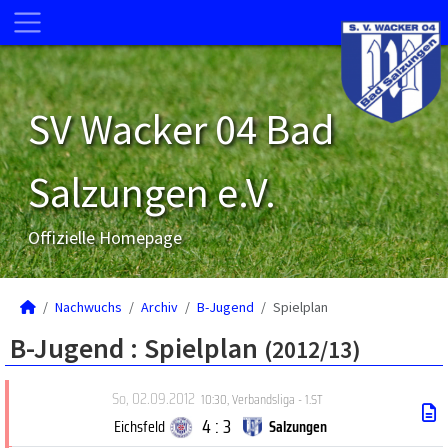
SV Wacker 04 Bad
Salzungen e.V.
Offizielle Homepage
Nachwuchs
Archiv
B-Jugend
Spielplan
B-Jugend :
Spielplan
(2012/13)
So, 02.09.2012
10:30
,
Verbandsliga - 1.ST
4 : 3
Eichsfeld
Salzungen