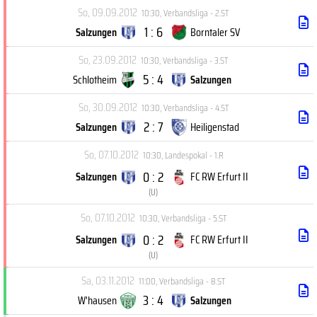
So, 09.09.2012
10:30
,
Verbandsliga - 2.ST
1 : 6
Salzungen
Borntaler SV
So, 23.09.2012
10:30
,
Verbandsliga - 3.ST
5 : 4
Schlotheim
Salzungen
So, 30.09.2012
10:30
,
Verbandsliga - 4.ST
2 : 7
Salzungen
Heiligenstad
So, 07.10.2012
10:30
,
Landespokal - 1.R
0 : 2
Salzungen
FC RW Erfurt II
(
U
)
So, 07.10.2012
10:30
,
Verbandsliga - 5.ST
0 : 2
Salzungen
FC RW Erfurt II
(
U
)
Sa, 03.11.2012
11:00
,
Verbandsliga - 8.ST
3 : 4
W'hausen
Salzungen