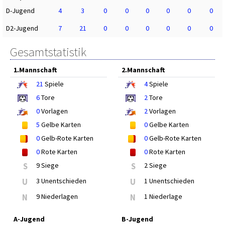
D-Jugend
4
3
0
0
0
0
0
0
D2-Jugend
7
21
0
0
0
0
0
0
Gesamtstatistik
1.Mannschaft
2.Mannschaft
21
Spiele
4
Spiele
6
Tore
2
Tore
0
Vorlagen
2
Vorlagen
5
Gelbe Karten
0
Gelbe Karten
0
Gelb-Rote Karten
0
Gelb-Rote Karten
0
Rote Karten
0
Rote Karten
S
9 Siege
S
2 Siege
U
3 Unentschieden
U
1 Unentschieden
N
9 Niederlagen
N
1 Niederlage
A-Jugend
B-Jugend