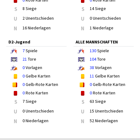
0
Rote Karten
0
Rote Karten
S
8 Siege
S
14 Siege
U
2 Unentschieden
U
0 Unentschieden
N
16 Niederlagen
N
1 Niederlage
D2-Jugend
ALLE MANNSCHAFTEN
7
Spiele
130
Spiele
21
Tore
104
Tore
0
Vorlagen
38
Vorlagen
0
Gelbe Karten
11
Gelbe Karten
0
Gelb-Rote Karten
0
Gelb-Rote Karten
0
Rote Karten
0
Rote Karten
S
7 Siege
S
63 Siege
U
0 Unentschieden
U
15 Unentschieden
N
0 Niederlagen
N
52 Niederlagen