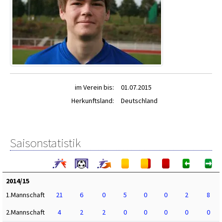
im Verein bis:
01.07.2015
Herkunftsland:
Deutschland
Saisonstatistik
2014/15
1.Mannschaft
21
6
0
5
0
0
2
8
2.Mannschaft
4
2
2
0
0
0
0
0