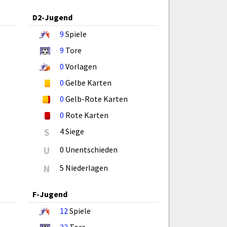
D2-Jugend
9
Spiele
9
Tore
0
Vorlagen
0
Gelbe Karten
0
Gelb-Rote Karten
0
Rote Karten
S
4 Siege
U
0 Unentschieden
N
5 Niederlagen
F-Jugend
12
Spiele
22
Tore