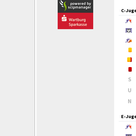
C-Jug
S
U
N
E-Jug