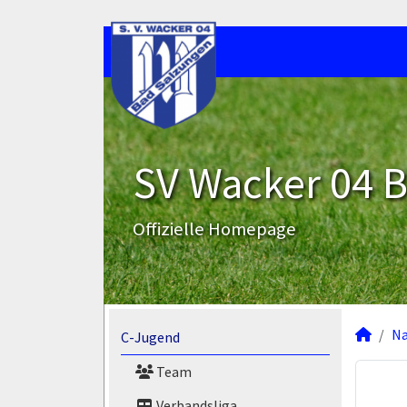
SV Wacker 04 B
Offizielle Homepage
N
C-Jugend
Team
Verbandsliga