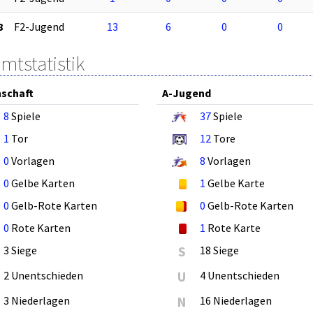
8
F2-Jugend
13
6
0
0
mtstatistik
schaft
A-Jugend
8
Spiele
37
Spiele
1
Tor
12
Tore
0
Vorlagen
8
Vorlagen
0
Gelbe Karten
1
Gelbe Karte
0
Gelb-Rote Karten
0
Gelb-Rote Karten
0
Rote Karten
1
Rote Karte
3 Siege
S
18 Siege
2 Unentschieden
U
4 Unentschieden
3 Niederlagen
N
16 Niederlagen