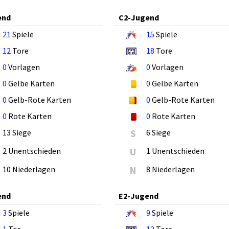
end
C2-Jugend
21
Spiele
15
Spiele
12
Tore
18
Tore
0
Vorlagen
0
Vorlagen
0
Gelbe Karten
0
Gelbe Karten
0
Gelb-Rote Karten
0
Gelb-Rote Karten
0
Rote Karten
0
Rote Karten
13 Siege
S
6 Siege
2 Unentschieden
U
1 Unentschieden
10 Niederlagen
N
8 Niederlagen
end
E2-Jugend
3
Spiele
9
Spiele
1
Tor
12
Tore