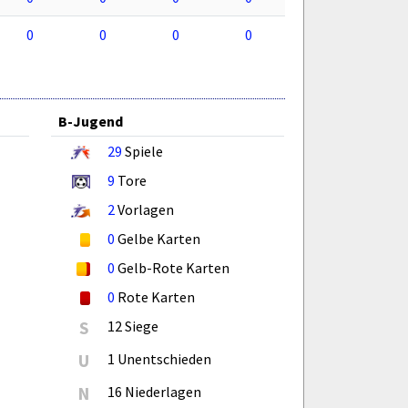
0
0
0
0
B-Jugend
29
Spiele
9
Tore
2
Vorlagen
0
Gelbe Karten
0
Gelb-Rote Karten
0
Rote Karten
S
12 Siege
U
1 Unentschieden
N
16 Niederlagen