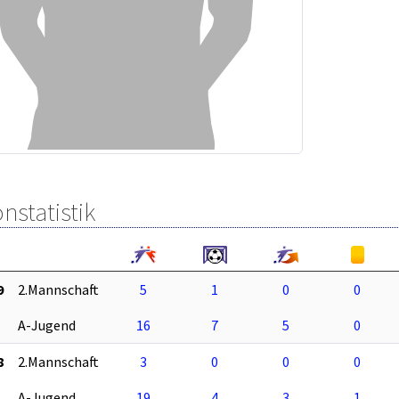
nstatistik
9
2.Mannschaft
5
1
0
0
A-Jugend
16
7
5
0
8
2.Mannschaft
3
0
0
0
A-Jugend
19
4
3
1