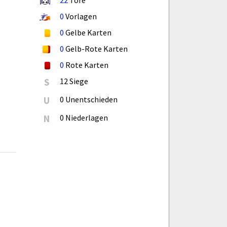
0
Vorlagen
0
Gelbe Karten
0
Gelb-Rote Karten
0
Rote Karten
S
12 Siege
U
0 Unentschieden
N
0 Niederlagen