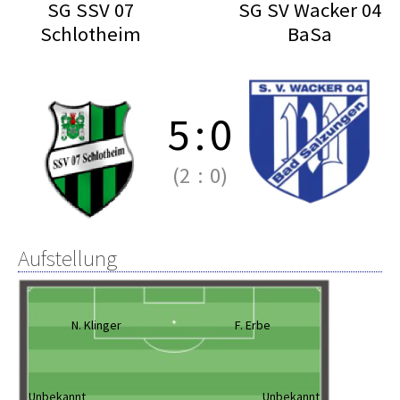
SG SSV 07
SG SV Wacker 04
Schlotheim
BaSa
5
:
0
(2
:
0)
Aufstellung
N. Klinger
F. Erbe
Unbekannt
Unbekannt