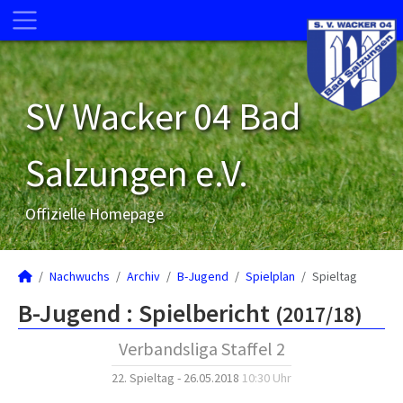
SV Wacker 04 Bad
Salzungen e.V.
Offizielle Homepage
Nachwuchs
Archiv
B-Jugend
Spielplan
Spieltag
B-Jugend :
Spielbericht
(2017/18)
Verbandsliga Staffel 2
22. Spieltag - 26.05.2018
10:30 Uhr