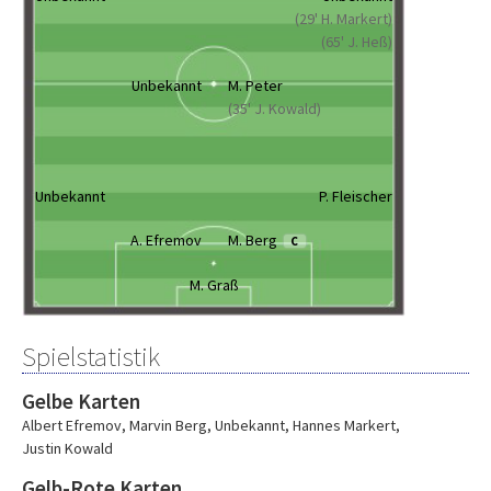
(29' H. Markert)
(65' J. Heß)
Unbekannt
M. Peter
(35' J. Kowald)
Unbekannt
P. Fleischer
A. Efremov
M. Berg
C
M. Graß
Spielstatistik
Gelbe Karten
Albert Efremov
,
Marvin Berg
,
Unbekannt
,
Hannes Markert
,
Justin Kowald
Gelb-Rote Karten