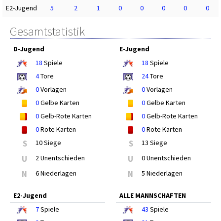
E2-Jugend
5
2
1
0
0
0
0
0
Gesamtstatistik
D-Jugend
E-Jugend
18
Spiele
18
Spiele
4
Tore
24
Tore
0
Vorlagen
0
Vorlagen
0
Gelbe Karten
0
Gelbe Karten
0
Gelb-Rote Karten
0
Gelb-Rote Karten
0
Rote Karten
0
Rote Karten
S
10 Siege
S
13 Siege
U
2 Unentschieden
U
0 Unentschieden
N
6 Niederlagen
N
5 Niederlagen
E2-Jugend
ALLE MANNSCHAFTEN
7
Spiele
43
Spiele