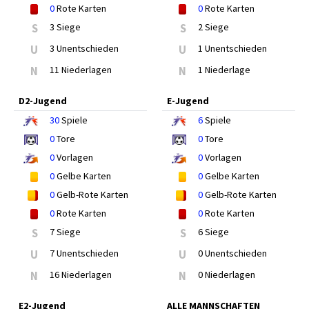
0
Rote Karten
0
Rote Karten
S
3 Siege
S
2 Siege
U
3 Unentschieden
U
1 Unentschieden
N
11 Niederlagen
N
1 Niederlage
D2-Jugend
E-Jugend
30
Spiele
6
Spiele
0
Tore
0
Tore
0
Vorlagen
0
Vorlagen
0
Gelbe Karten
0
Gelbe Karten
0
Gelb-Rote Karten
0
Gelb-Rote Karten
0
Rote Karten
0
Rote Karten
S
7 Siege
S
6 Siege
U
7 Unentschieden
U
0 Unentschieden
N
16 Niederlagen
N
0 Niederlagen
E2-Jugend
ALLE MANNSCHAFTEN