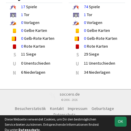
17
Spiele
74
Spiele
1
Tor
1
Tor
0
Vorlagen
0
Vorlagen
0
Gelbe Karten
0
Gelbe Karten
0
Gelb-Rote Karten
0
Gelb-Rote Karten
0
Rote Karten
0
Rote Karten
S
11 Siege
S
29 Siege
U
0 Unentschieden
U
11 Unentschieden
N
6 Niederlagen
N
34 Niederlagen
soccero.de
© 2006 - 2026
Besucherstatistik
Kontakt
Impressum
Geburtstage
Datenschutz
Diese Webseite verwendet Cookies, um Dir den bestmöglichen
OK
Service bieten zu können. Entsprechende Informationen findest
Du unter
Datenschutz
.