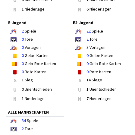
U
U
N
1 Niederlage
N
6 Niederlagen
E-Jugend
E2-Jugend
2
Spiele
22
Spiele
0
Tore
2
Tore
0
Vorlagen
3
Vorlagen
0
Gelbe Karten
0
Gelbe Karten
0
Gelb-Rote Karten
0
Gelb-Rote Karten
0
Rote Karten
0
Rote Karten
S
1 Sieg
S
14 Siege
U
0 Unentschieden
U
1 Unentschieden
N
1 Niederlage
N
7 Niederlagen
ALLE MANNSCHAFTEN
34
Spiele
2
Tore