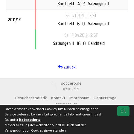
4 : 2
Barchfeld
Salzungen II
Sa, 17.09.2011
, 5.ST
2011/12
6 : 0
Barchfeld
Salzungen II
Sa, 14.04.2012
, 12.ST
16 : 0
Salzungen II
Barchfeld
Zurück
soccero.de
© 2006 - 2026
Besucherstatistik
Kontakt
Impressum
Geburtstage
Datenschutz
Diese Webseite verwendet Cookies, um Dir den bestmöglichen
OK
Service bieten zu können. Entsprechende Informationen findest
Du unter
Datenschutz
.
Mit der Nutzung der Webseite erklärst Du Dich mit der
Team
Kreisliga
Spielplan
Statistik
Verwendung von Cookies einverstanden.
Westthüringen