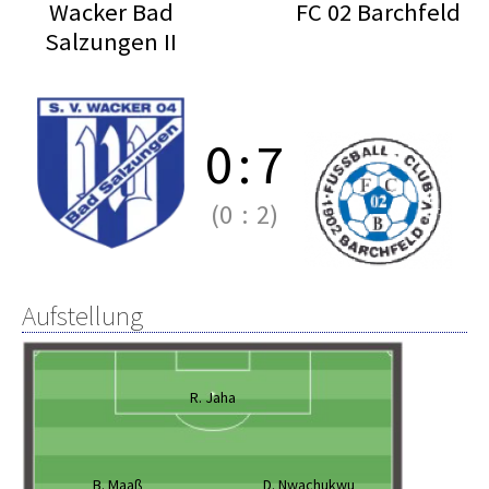
Wacker Bad
FC 02 Barchfeld
Salzungen II
0
:
7
(0
:
2)
Aufstellung
R. Jaha
B. Maaß
D. Nwachukwu