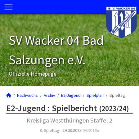
SV Wacker 04 Bad
Salzungen e.V.
Offizielle Homepage
Nachwuchs
Archiv
E2-Jugend
Spielplan
Spieltag
E2-Jugend :
Spielbericht
(2023/24)
Kreisliga Westthüringen Staffel 2
8. Spieltag - 29.08.2023
09:30 Uhr