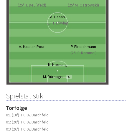
(25' H. Deußfeld)
(25' M. Ostrowski)
A. Hasan
(25' T. Löwing)
A. Hassan Pour
P. Fleischmann
(25' F. Rommel)
K. Hornung
M. Dürhagen
C
Spielstatistik
Torfolge
0:1 (18')
FC 02 Barchfeld
0:2 (20')
FC 02 Barchfeld
0:3 (26')
FC 02 Barchfeld