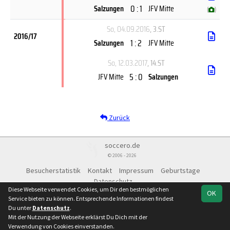
0 : 1
Salzungen
JFV Mitte
(
)
So, 04.09.2016
, 3.ST
2016/17
1 : 2
Salzungen
JFV Mitte
So, 12.03.2017
, 14.ST
5 : 0
JFV Mitte
Salzungen
Zurück
soccero.de
© 2006 - 2026
Besucherstatistik
Kontakt
Impressum
Geburtstage
Datenschutz
Diese Webseite verwendet Cookies, um Dir den bestmöglichen
OK
Service bieten zu können. Entsprechende Informationen findest
Du unter
Datenschutz
.
Mit der Nutzung der Webseite erklärst Du Dich mit der
Team
Verbandsliga St.
Spielplan
Statistik
Verwendung von Cookies einverstanden.
2