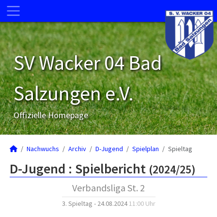
SV Wacker 04 Bad
Salzungen e.V.
Offizielle Homepage
Nachwuchs
Archiv
D-Jugend
Spielplan
Spieltag
D-Jugend :
Spielbericht
(2024/25)
Verbandsliga St. 2
3. Spieltag - 24.08.2024
11:00 Uhr