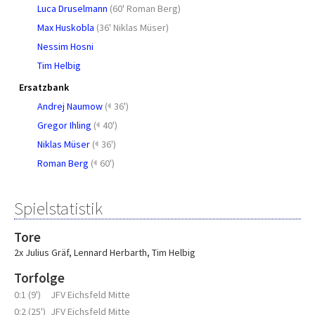
Luca Druselmann
(
60' Roman Berg
)
Max Huskobla
(
36' Niklas Müser
)
Nessim Hosni
Tim Helbig
Ersatzbank
Andrej Naumow
(
36')
Gregor Ihling
(
40')
Niklas Müser
(
36')
Roman Berg
(
60')
Spielstatistik
Tore
2x Julius Gräf
,
Lennard Herbarth
,
Tim Helbig
Torfolge
0:1 (9')
JFV Eichsfeld Mitte
0:2 (25')
JFV Eichsfeld Mitte