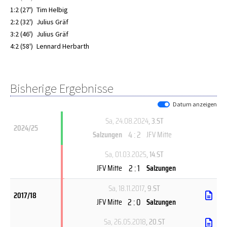
1:2 (27')
Tim Helbig
2:2 (32')
Julius Gräf
3:2 (46')
Julius Gräf
4:2 (58')
Lennard Herbarth
Bisherige Ergebnisse
Datum anzeigen
Sa, 24.08.2024
, 3.ST
2024/25
4 : 2
Salzungen
JFV Mitte
Sa, 01.03.2025
, 14.ST
2 : 1
JFV Mitte
Salzungen
Sa, 18.11.2017
, 9.ST
2017/18
2 : 0
JFV Mitte
Salzungen
Sa, 26.05.2018
, 20.ST