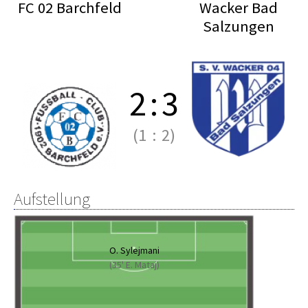
FC 02 Barchfeld
Wacker Bad
Salzungen
2
:
3
(1
:
2)
Aufstellung
O. Sylejmani
(35' E. Mataj)