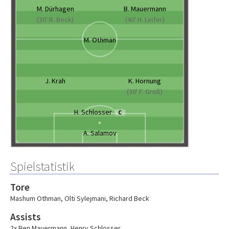
M. Dürhagen
B. Mauermann
(30' R. Beck)
(40' H. Leifer)
M. Othman
J. Krah
K. Hornung
(30' F. Groß)
H. Schlosser
C
A. Salamov
Spielstatistik
Tore
Mashum Othman
,
Olti Sylejmani
,
Richard Beck
Assists
2x Ben Mauermann
,
Henry Schlosser