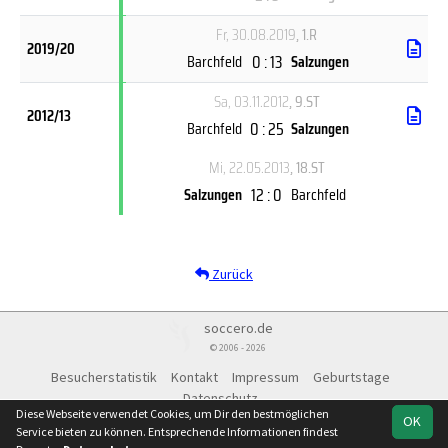
Fr, 30.08.2019
, 1.R
2019/20
0 : 13
Barchfeld
Salzungen
Sa, 03.11.2012
, 9.ST
2012/13
0 : 25
Barchfeld
Salzungen
Mi, 22.05.2013
, 18.ST
12 : 0
Salzungen
Barchfeld
Zurück
soccero.de
© 2006 - 2026
Besucherstatistik
Kontakt
Impressum
Geburtstage
Datenschutz
Diese Webseite verwendet Cookies, um Dir den bestmöglichen
OK
Service bieten zu können. Entsprechende Informationen findest