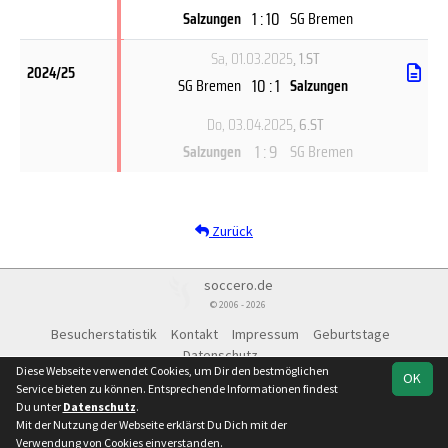
1 : 10
Salzungen
SG Bremen
Sa, 01.03.2025
, 1.ST
2024/25
10 : 1
SG Bremen
Salzungen
Do, 03.04.2025
, 6.ST
1 : 9
Salzungen
SG Bremen
Zurück
soccero.de
© 2006 - 2026
Besucherstatistik
Kontakt
Impressum
Geburtstage
Datenschutz
Diese Webseite verwendet Cookies, um Dir den bestmöglichen
OK
Service bieten zu können. Entsprechende Informationen findest
Du unter
Datenschutz
.
Mit der Nutzung der Webseite erklärst Du Dich mit der
Team
Kreisliga
Kreisliga Staffel 11 -
Spielplan
Statistik
Verwendung von Cookies einverstanden.