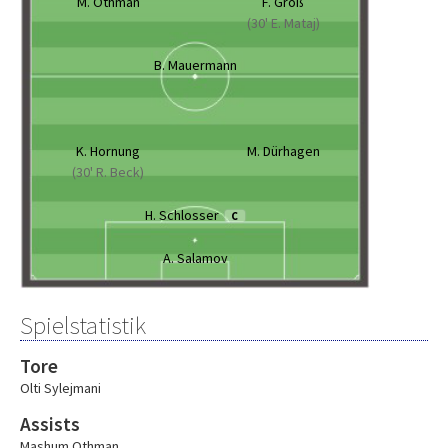
M. Othman
F. Groß
(30' E. Mataj)
B. Mauermann
K. Hornung
M. Dürhagen
(30' R. Beck)
H. Schlosser
C
A. Salamov
Spielstatistik
Tore
Olti Sylejmani
Assists
Mashum Othman