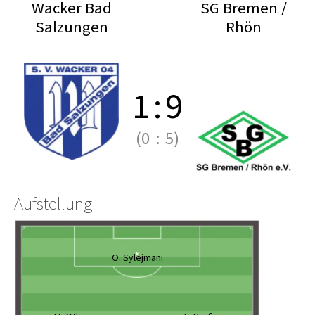
Wacker Bad
SG Bremen /
Salzungen
Rhön
1
:
9
(0
:
5)
Aufstellung
O. Sylejmani