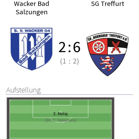
Wacker Bad
SG Treffurt
Salzungen
2
:
6
(1
:
2)
Aufstellung
E. Mataj
(30' O. Sylejmani)