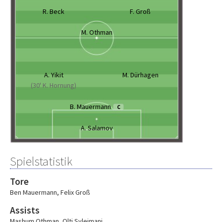
R. Beck
F. Groß
M. Othman
A. Yikit
M. Dürhagen
(30' K. Hornung)
B. Mauermann
C
A. Salamov
Spielstatistik
Tore
Ben Mauermann
,
Felix Groß
Assists
Mashum Othman
,
Olti Sylejmani