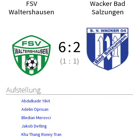
FSV
Wacker Bad
Waltershausen
Salzungen
6
:
2
(1
:
1)
Aufstellung
Abdulkadir Yikit
Adelin Oprisan
Bledian Merovci
Jakob Detling
Kha Thang Ronny Tran