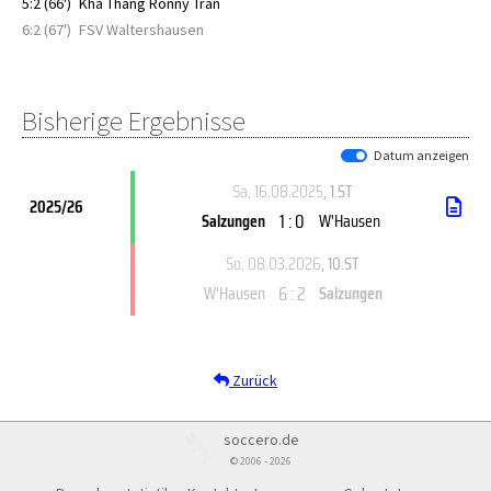
5:2 (66')
Kha Thang Ronny Tran
6:2 (67')
FSV Waltershausen
Bisherige Ergebnisse
Datum anzeigen
Sa, 16.08.2025
, 1.ST
2025/26
1 : 0
Salzungen
W'Hausen
So, 08.03.2026
, 10.ST
6 : 2
W'Hausen
Salzungen
Zurück
soccero.de
© 2006 - 2026