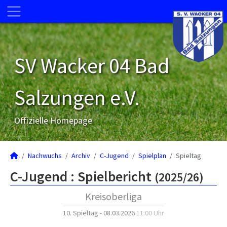
SV Wacker 04 Bad
Salzungen e.V.
Offizielle Homepage
Nachwuchs
Archiv
C-Jugend
Spielplan
Spieltag
C-Jugend :
Spielbericht
(2025/26)
Kreisoberliga
10. Spieltag - 08.03.2026
11:00 Uhr