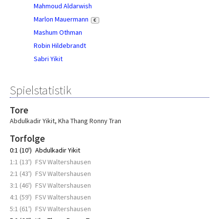
Mahmoud Aldarwish
Marlon Mauermann
C
Mashum Othman
Robin Hildebrandt
Sabri Yikit
Spielstatistik
Tore
Abdulkadir Yikit
,
Kha Thang Ronny Tran
Torfolge
0:1 (10')
Abdulkadir Yikit
1:1 (13')
FSV Waltershausen
2:1 (43')
FSV Waltershausen
3:1 (46')
FSV Waltershausen
4:1 (59')
FSV Waltershausen
5:1 (61')
FSV Waltershausen