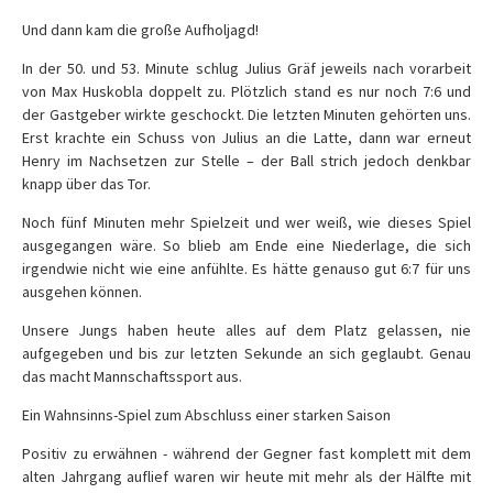
Und dann kam die große Aufholjagd!
In der 50. und 53. Minute schlug Julius Gräf jeweils nach vorarbeit
von Max Huskobla doppelt zu. Plötzlich stand es nur noch 7:6 und
der Gastgeber wirkte geschockt. Die letzten Minuten gehörten uns.
Erst krachte ein Schuss von Julius an die Latte, dann war erneut
Henry im Nachsetzen zur Stelle – der Ball strich jedoch denkbar
knapp über das Tor.
Noch fünf Minuten mehr Spielzeit und wer weiß, wie dieses Spiel
ausgegangen wäre. So blieb am Ende eine Niederlage, die sich
irgendwie nicht wie eine anfühlte. Es hätte genauso gut 6:7 für uns
ausgehen können.
Unsere Jungs haben heute alles auf dem Platz gelassen, nie
aufgegeben und bis zur letzten Sekunde an sich geglaubt. Genau
das macht Mannschaftssport aus.
Ein Wahnsinns-Spiel zum Abschluss einer starken Saison
Positiv zu erwähnen - während der Gegner fast komplett mit dem
alten Jahrgang auflief waren wir heute mit mehr als der Hälfte mit