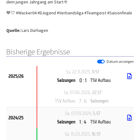
dem jungen Jahrgang am Start !!!
💙🤍 #Wacker04 #DJugend #Verbandsliga #Teamgeist #Saisonfinale
Quelle:
Lars Dürhagen
Bisherige Ergebnisse
Datum anzeigen
Sa, 22.11.2025
, 11.ST
2025/26
0 : 1
Salzungen
TSV Aufbau
So, 07.06.2026
, 22.ST
7 : 6
TSV Aufbau
Salzungen
Sa, 07.09.2024
, 5.ST
2024/25
1 : 4
Salzungen
TSV Aufbau
Sa, 15.03.2025
, 16.ST