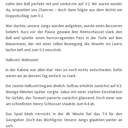
nahm den Ball perfekt mit und verkürzte auf 3:2. Wir waren wieder
da, erspielten uns Chancen – doch dann folgte aus dem Nichts ein
Doppelschlag zum 5:2.
Wer dachte, unsere Jungs würden aufgeben, wurde eines Besseren
belehrt. Kurz vor der Pause gewann Ben Reimschüssel stark den
Ball und spielte einen hervorragenden Pass in die Tiefe auf Ben
Mauermann, der mit einer tollen Bewegung die Abwehr ins Leere
laufen ließ und zum 5:3 einschob.
Halbzeit. Wahnsinn!
In der Kabine war allen klar: Hier ist noch nichts entschieden. Dafür
waren wir an diesem Tag einfach zu stark.
Die zweite Halbzeit begann ähnlich. Aufbau erhöhte zunächst auf 6:3.
Wenige Minuten später sorgte Julius mit einer starken Einzelaktion
für Gefahr, der Torwart parierte zunächst glänzend. Doch einer war
am schnellsten: Henry Schlosser staubte zum 6:4 ab.
Das Spiel blieb verrückt. In der 48. Minute fiel das 7:4 für den
Gastgeber. Doch das Wichtigste: Unsere Jungs glaubten weiter an
sich.