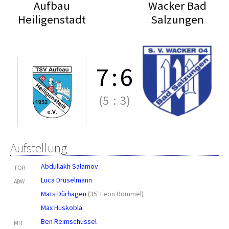
Aufbau
Wacker Bad
Heiligenstadt
Salzungen
7
:
6
(5
:
3)
Aufstellung
Abdullakh Salamov
TOR
Luca Druselmann
ABW
Mats Dürhagen
(
35' Leon Rommel
)
Max Huskobla
Ben Reimschüssel
MIT