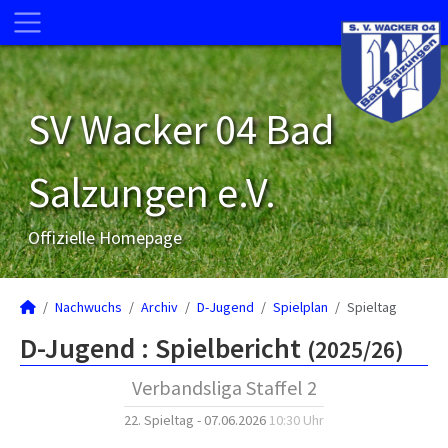
SV Wacker 04 Bad
Salzungen e.V.
Offizielle Homepage
Nachwuchs
Archiv
D-Jugend
Spielplan
Spieltag
D-Jugend :
Spielbericht
(2025/26)
Verbandsliga Staffel 2
22. Spieltag - 07.06.2026
10:30 Uhr