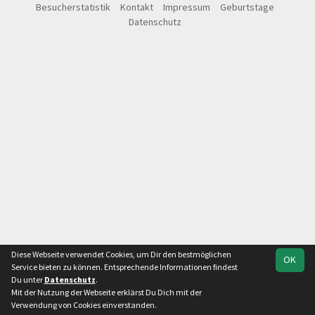
Besucherstatistik
Kontakt
Impressum
Geburtstage
Datenschutz
Diese Webseite verwendet Cookies, um Dir den bestmöglichen
OK
Service bieten zu können. Entsprechende Informationen findest
Du unter
Datenschutz
.
Mit der Nutzung der Webseite erklärst Du Dich mit der
Team
Kreisliga Staffel 2
Spielplan
Statistik
Verwendung von Cookies einverstanden.