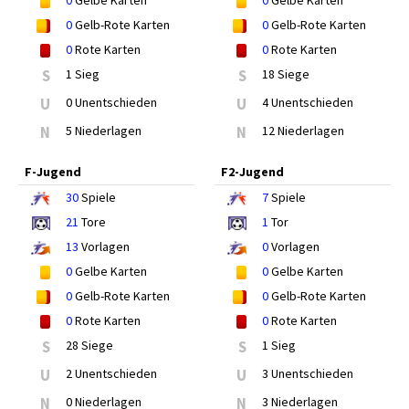
0
Gelbe Karten
0
Gelbe Karten
0
Gelb-Rote Karten
0
Gelb-Rote Karten
0
Rote Karten
0
Rote Karten
S
1 Sieg
S
18 Siege
U
0 Unentschieden
U
4 Unentschieden
N
5 Niederlagen
N
12 Niederlagen
F-Jugend
F2-Jugend
30
Spiele
7
Spiele
21
Tore
1
Tor
13
Vorlagen
0
Vorlagen
0
Gelbe Karten
0
Gelbe Karten
0
Gelb-Rote Karten
0
Gelb-Rote Karten
0
Rote Karten
0
Rote Karten
S
28 Siege
S
1 Sieg
U
2 Unentschieden
U
3 Unentschieden
N
0 Niederlagen
N
3 Niederlagen