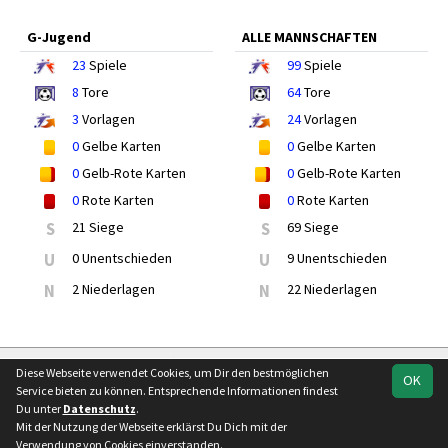
G-Jugend
ALLE MANNSCHAFTEN
23
Spiele
99
Spiele
8
Tore
64
Tore
3
Vorlagen
24
Vorlagen
0
Gelbe Karten
0
Gelbe Karten
0
Gelb-Rote Karten
0
Gelb-Rote Karten
0
Rote Karten
0
Rote Karten
S
21 Siege
S
69 Siege
U
0 Unentschieden
U
9 Unentschieden
N
2 Niederlagen
N
22 Niederlagen
soccero.de
Diese Webseite verwendet Cookies, um Dir den bestmöglichen
OK
© 2006 - 2026
Service bieten zu können. Entsprechende Informationen findest
Du unter
Datenschutz
.
Besucherstatistik
Kontakt
Impressum
Geburtstage
Mit der Nutzung der Webseite erklärst Du Dich mit der
Datenschutz
Verwendung von Cookies einverstanden.