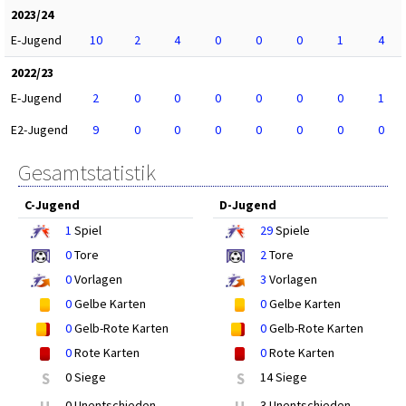
2023/24
E-Jugend
10
2
4
0
0
0
1
4
2022/23
E-Jugend
2
0
0
0
0
0
0
1
E2-Jugend
9
0
0
0
0
0
0
0
Gesamtstatistik
C-Jugend
D-Jugend
1
Spiel
29
Spiele
0
Tore
2
Tore
0
Vorlagen
3
Vorlagen
0
Gelbe Karten
0
Gelbe Karten
0
Gelb-Rote Karten
0
Gelb-Rote Karten
0
Rote Karten
0
Rote Karten
S
0 Siege
S
14 Siege
0 Unentschieden
3 Unentschieden