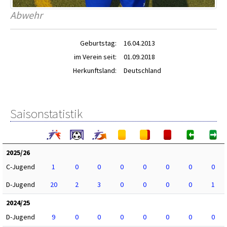
Abwehr
Geburtstag:
16.04.2013
im Verein seit:
01.09.2018
Herkunftsland:
Deutschland
Saisonstatistik
2025/26
C-Jugend
1
0
0
0
0
0
0
0
D-Jugend
20
2
3
0
0
0
0
1
2024/25
D-Jugend
9
0
0
0
0
0
0
0