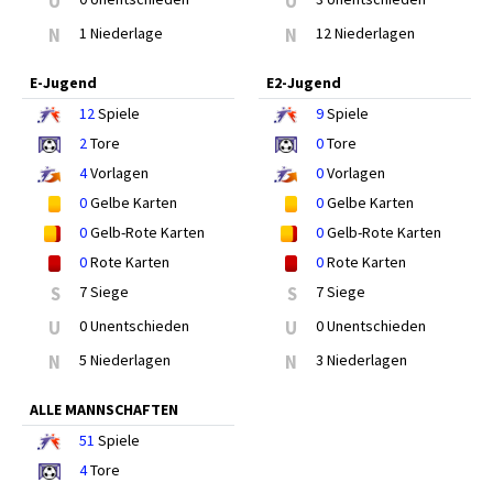
U
U
N
1 Niederlage
N
12 Niederlagen
E-Jugend
E2-Jugend
12
Spiele
9
Spiele
2
Tore
0
Tore
4
Vorlagen
0
Vorlagen
0
Gelbe Karten
0
Gelbe Karten
0
Gelb-Rote Karten
0
Gelb-Rote Karten
0
Rote Karten
0
Rote Karten
S
7 Siege
S
7 Siege
U
0 Unentschieden
U
0 Unentschieden
N
5 Niederlagen
N
3 Niederlagen
ALLE MANNSCHAFTEN
51
Spiele
4
Tore