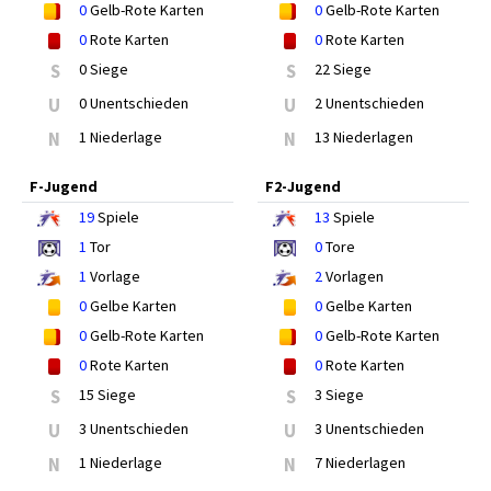
0
Gelb-Rote Karten
0
Gelb-Rote Karten
0
Rote Karten
0
Rote Karten
S
0 Siege
S
22 Siege
U
0 Unentschieden
U
2 Unentschieden
N
1 Niederlage
N
13 Niederlagen
F-Jugend
F2-Jugend
19
Spiele
13
Spiele
1
Tor
0
Tore
1
Vorlage
2
Vorlagen
0
Gelbe Karten
0
Gelbe Karten
0
Gelb-Rote Karten
0
Gelb-Rote Karten
0
Rote Karten
0
Rote Karten
S
15 Siege
S
3 Siege
U
3 Unentschieden
U
3 Unentschieden
N
1 Niederlage
N
7 Niederlagen