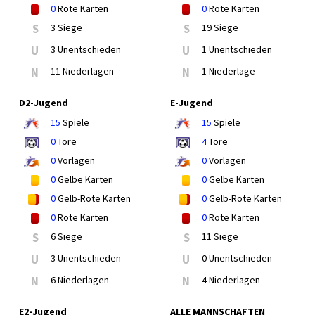
0
Rote Karten
0
Rote Karten
S
3 Siege
S
19 Siege
U
3 Unentschieden
U
1 Unentschieden
N
11 Niederlagen
N
1 Niederlage
D2-Jugend
E-Jugend
15
Spiele
15
Spiele
0
Tore
4
Tore
0
Vorlagen
0
Vorlagen
0
Gelbe Karten
0
Gelbe Karten
0
Gelb-Rote Karten
0
Gelb-Rote Karten
0
Rote Karten
0
Rote Karten
S
6 Siege
S
11 Siege
U
3 Unentschieden
U
0 Unentschieden
N
6 Niederlagen
N
4 Niederlagen
E2-Jugend
ALLE MANNSCHAFTEN