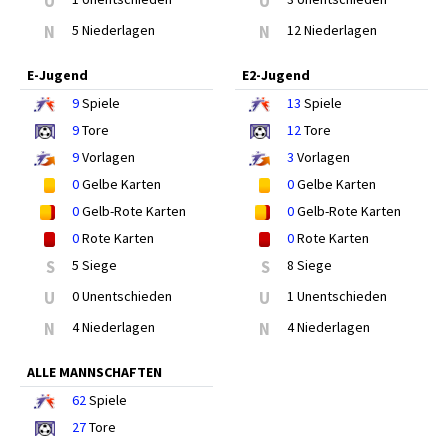
U
U
N
5 Niederlagen
N
12 Niederlagen
E-Jugend
E2-Jugend
9
Spiele
13
Spiele
9
Tore
12
Tore
9
Vorlagen
3
Vorlagen
0
Gelbe Karten
0
Gelbe Karten
0
Gelb-Rote Karten
0
Gelb-Rote Karten
0
Rote Karten
0
Rote Karten
S
5 Siege
S
8 Siege
U
0 Unentschieden
U
1 Unentschieden
N
4 Niederlagen
N
4 Niederlagen
ALLE MANNSCHAFTEN
62
Spiele
27
Tore