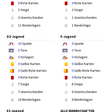
0
Rote Karten
0
Rote Karten
S
3 Siege
S
2 Siege
U
3 Unentschieden
U
1 Unentschieden
N
11 Niederlagen
N
1 Niederlage
D2-Jugend
E-Jugend
30
Spiele
6
Spiele
0
Tore
0
Tore
0
Vorlagen
0
Vorlagen
0
Gelbe Karten
0
Gelbe Karten
0
Gelb-Rote Karten
0
Gelb-Rote Karten
0
Rote Karten
0
Rote Karten
S
7 Siege
S
6 Siege
U
7 Unentschieden
U
0 Unentschieden
N
16 Niederlagen
N
0 Niederlagen
E2-Jugend
ALLE MANNSCHAFTEN