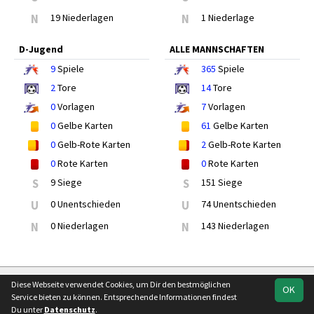
N
19 Niederlagen
N
1 Niederlage
D-Jugend
ALLE MANNSCHAFTEN
9
Spiele
365
Spiele
2
Tore
14
Tore
0
Vorlagen
7
Vorlagen
0
Gelbe Karten
61
Gelbe Karten
0
Gelb-Rote Karten
2
Gelb-Rote Karten
0
Rote Karten
0
Rote Karten
S
9 Siege
S
151 Siege
U
0 Unentschieden
U
74 Unentschieden
N
0 Niederlagen
N
143 Niederlagen
soccero.de
Diese Webseite verwendet Cookies, um Dir den bestmöglichen
OK
© 2006 - 2026
Service bieten zu können. Entsprechende Informationen findest
Du unter
Datenschutz
.
Besucherstatistik
Kontakt
Impressum
Geburtstage