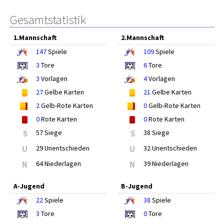
Gesamtstatistik
1.Mannschaft
2.Mannschaft
147
Spiele
109
Spiele
3
Tore
6
Tore
3
Vorlagen
4
Vorlagen
27
Gelbe Karten
21
Gelbe Karten
2
Gelb-Rote Karten
0
Gelb-Rote Karten
0
Rote Karten
0
Rote Karten
S
57 Siege
S
38 Siege
U
29 Unentschieden
U
32 Unentschieden
N
64 Niederlagen
N
39 Niederlagen
A-Jugend
B-Jugend
22
Spiele
38
Spiele
3
Tore
0
Tore