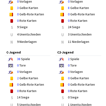
0
Vorlagen
0
Vorlagen
3
Gelbe Karten
8
Gelbe Karten
0
Gelb-Rote Karten
0
Gelb-Rote Karten
0
Rote Karten
0
Rote Karten
S
9 Siege
S
24 Siege
U
4 Unentschieden
U
3 Unentschieden
N
9 Niederlagen
N
11 Niederlagen
C-Jugend
C2-Jugend
38
Spiele
2
Spiele
0
Tore
0
Tore
0
Vorlagen
0
Vorlagen
2
Gelbe Karten
0
Gelbe Karten
0
Gelb-Rote Karten
0
Gelb-Rote Karten
0
Rote Karten
0
Rote Karten
S
14 Siege
S
0 Siege
U
5 Unentschieden
U
1 Unentschieden