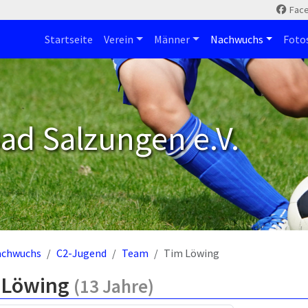
Fac
Startseite
Verein
Männer
Nachwuchs
Foto
ad Salzungen e.V.
achwuchs
C2-Jugend
Team
Tim Löwing
 Löwing
(13 Jahre)