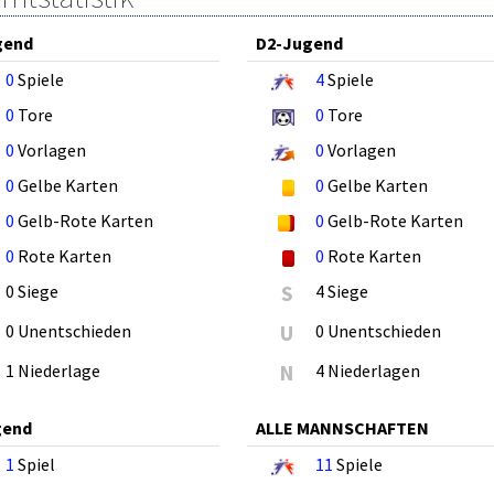
gend
D2-Jugend
0
Spiele
4
Spiele
0
Tore
0
Tore
0
Vorlagen
0
Vorlagen
0
Gelbe Karten
0
Gelbe Karten
0
Gelb-Rote Karten
0
Gelb-Rote Karten
0
Rote Karten
0
Rote Karten
0 Siege
S
4 Siege
0 Unentschieden
U
0 Unentschieden
1 Niederlage
N
4 Niederlagen
gend
ALLE MANNSCHAFTEN
1
Spiel
11
Spiele