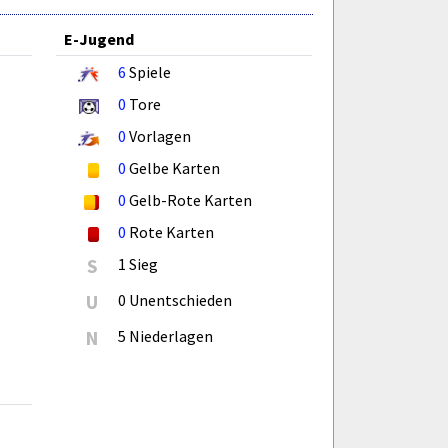
E-Jugend
6
Spiele
0
Tore
0
Vorlagen
0
Gelbe Karten
0
Gelb-Rote Karten
0
Rote Karten
S
1 Sieg
U
0 Unentschieden
N
5 Niederlagen