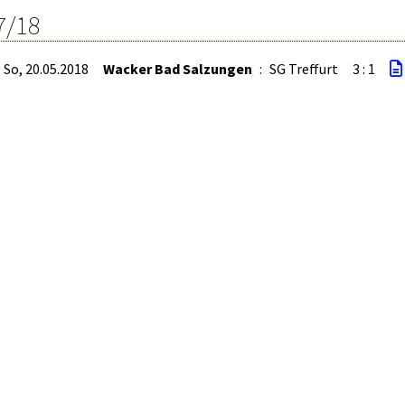
7/18
So, 20.05.2018
Wacker Bad Salzungen
:
SG Treffurt
3 : 1