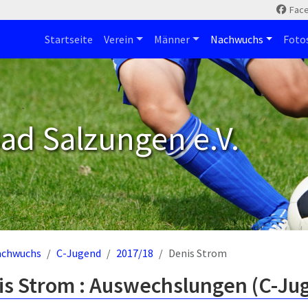
Fac
Startseite
Verein
Männer
Nachwuchs
Foto
ad Salzungen e.V.
achwuchs
C-Jugend
2017/18
Denis Strom
is Strom : Auswechslungen (C-Ju