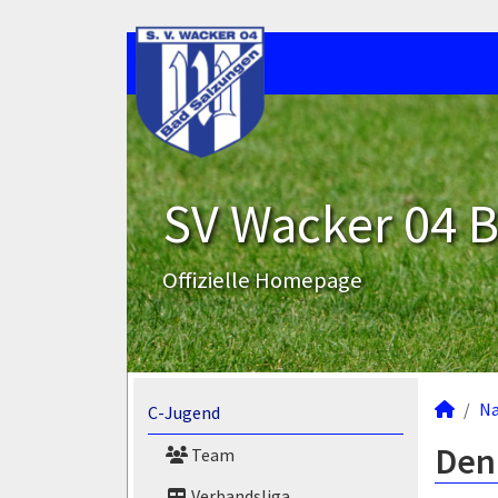
SV Wacker 04 B
Offizielle Homepage
N
C-Jugend
Den
Team
Verbandsliga