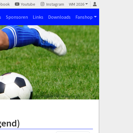
ebook
Youtube
Instagram
WM 2026
s
Sponsoren
Links
Downloads
Fanshop
gend)