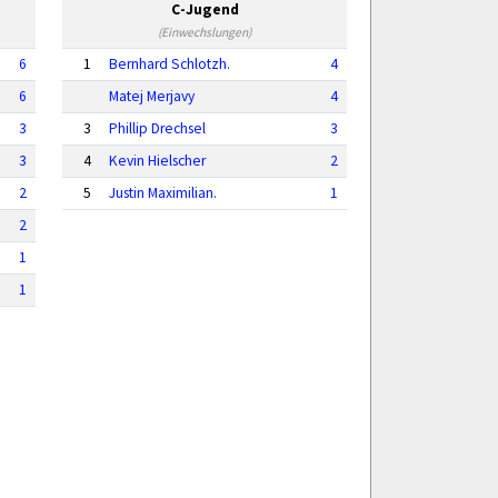
C-Jugend
(Einwechslungen)
6
1
Bernhard Schlotzh.
4
6
Matej Merjavy
4
3
3
Phillip Drechsel
3
3
4
Kevin Hielscher
2
2
5
Justin Maximilian.
1
2
1
1