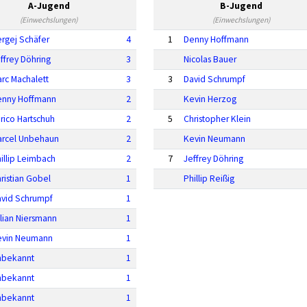
A-Jugend
B-Jugend
(Einwechslungen)
(Einwechslungen)
rgej Schäfer
4
1
Denny Hoffmann
ffrey Döhring
3
Nicolas Bauer
rc Machalett
3
3
David Schrumpf
enny Hoffmann
2
Kevin Herzog
rico Hartschuh
2
5
Christopher Klein
arcel Unbehaun
2
Kevin Neumann
illip Leimbach
2
7
Jeffrey Döhring
ristian Gobel
1
Phillip Reißig
vid Schrumpf
1
lian Niersmann
1
evin Neumann
1
nbekannt
1
nbekannt
1
nbekannt
1