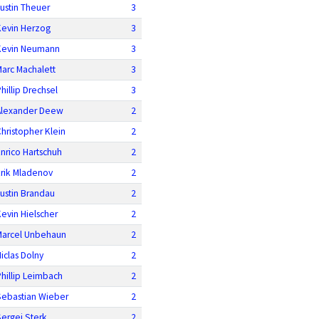
ustin Theuer
3
Kevin Herzog
3
Kevin Neumann
3
arc Machalett
3
hillip Drechsel
3
Alexander Deew
2
hristopher Klein
2
nrico Hartschuh
2
Erik Mladenov
2
ustin Brandau
2
evin Hielscher
2
Marcel Unbehaun
2
iclas Dolny
2
hillip Leimbach
2
Sebastian Wieber
2
ergej Sterk
2