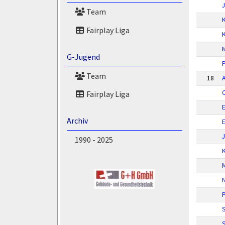
J
Team
Fairplay Liga
M
G-Jugend
P
Team
18
C
Fairplay Liga
E
Archiv
J
1990 - 2025
K
N
P
S