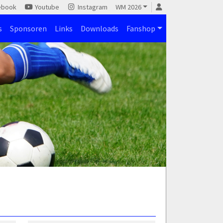
ebook
Youtube
Instagram
WM 2026
s
Sponsoren
Links
Downloads
Fanshop