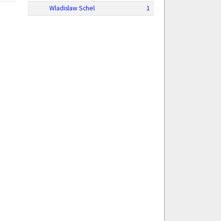
Wladislaw Schel
1