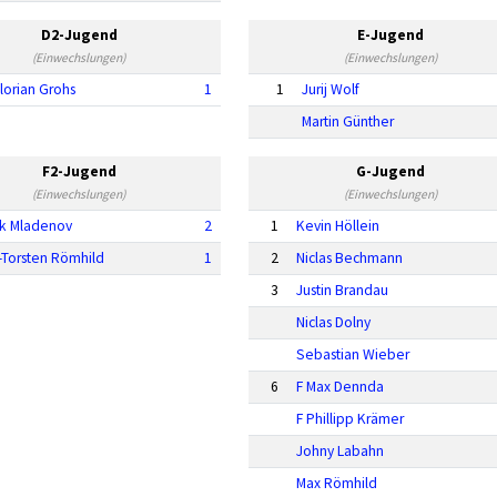
D2-Jugend
E-Jugend
(Einwechslungen)
(Einwechslungen)
lorian Grohs
1
1
Jurij Wolf
Martin Günther
F2-Jugend
G-Jugend
(Einwechslungen)
(Einwechslungen)
ik Mladenov
2
1
Kevin Höllein
l-Torsten Römhild
1
2
Niclas Bechmann
3
Justin Brandau
Niclas Dolny
Sebastian Wieber
6
F Max Dennda
F Phillipp Krämer
Johny Labahn
Max Römhild