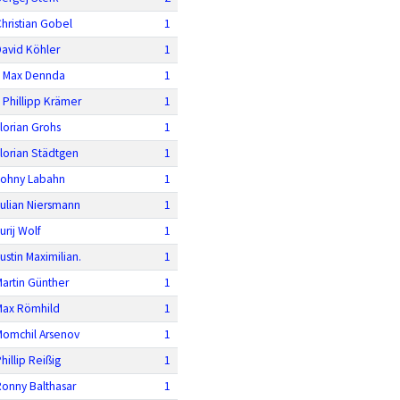
hristian Gobel
1
David Köhler
1
F Max Dennda
1
 Phillipp Krämer
1
lorian Grohs
1
lorian Städtgen
1
Johny Labahn
1
ulian Niersmann
1
urij Wolf
1
ustin Maximilian.
1
artin Günther
1
Max Römhild
1
Momchil Arsenov
1
hillip Reißig
1
Ronny Balthasar
1