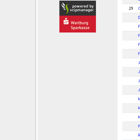
29
C
F
F
F
J
J
J
M
P