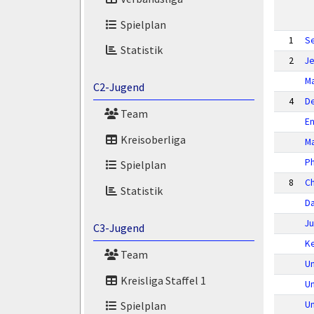
Spielplan
1
Se
Statistik
2
Je
Ma
C2-Jugend
4
D
Team
En
Kreisoberliga
M
Ph
Spielplan
8
Ch
Statistik
Da
Ju
C3-Jugend
K
Team
U
Kreisliga Staffel 1
U
U
Spielplan