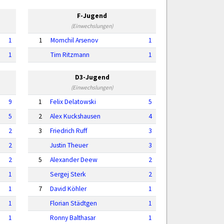
F-Jugend
(Einwechslungen)
1
1
Momchil Arsenov
1
1
Tim Ritzmann
1
D3-Jugend
(Einwechslungen)
9
1
Felix Delatowski
5
5
2
Alex Kuckshausen
4
2
3
Friedrich Ruff
3
2
Justin Theuer
3
2
5
Alexander Deew
2
1
Sergej Sterk
2
1
7
David Köhler
1
1
Florian Städtgen
1
1
Ronny Balthasar
1