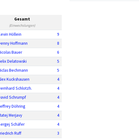
Gesamt
(Einwechslungen)
evin Höllein
9
Denny Hoffmann
8
icolas Bauer
6
elix Delatowski
5
Niclas Bechmann
5
Alex Kuckshausen
4
Bernhard Schlotzh.
4
David Schrumpf
4
effrey Döhring
4
atej Merjavy
4
Sergej Schäfer
4
riedrich Ruff
3