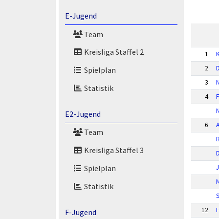
E-Jugend
Team
Kreisliga Staffel 2
1
K
2
Spielplan
3
N
Statistik
4
F
E2-Jugend
6
Team
Kreisliga Staffel 3
Spielplan
J
M
Statistik
12
F
F-Jugend