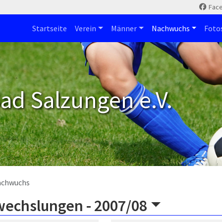
Fac
Startseite
Verein
Männer
Nachwuchs
Foto
ad Salzungen e.V.
achwuchs
wechslungen -
2007/08