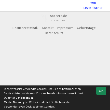
von
Levin Fischer
soccero.de
© 2006 - 2026
Besucherstatistik
Kontakt
Impressum
Geburtstage
Datenschutz
Diese Webseite verwendet Cookies, um Dir den bestmöglichen
OK
Service bieten zu können. Entsprechende Informationen findest
Du unter
Datenschutz
.
Mit der Nutzung der Webseite erklärst Du Dich mit der
Verwendung von Cookies einverstanden.