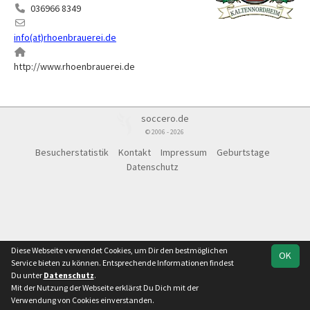
036966 8349
info(at)rhoenbrauerei.de
http://www.rhoenbrauerei.de
soccero.de
© 2006 - 2026
Besucherstatistik
Kontakt
Impressum
Geburtstage
Datenschutz
Diese Webseite verwendet Cookies, um Dir den bestmöglichen
OK
Service bieten zu können. Entsprechende Informationen findest
Du unter
Datenschutz
.
Mit der Nutzung der Webseite erklärst Du Dich mit der
Verwendung von Cookies einverstanden.