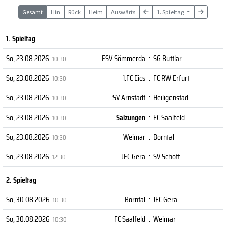
Gesamt
Hin
Rück
Heim
Auswärts
1. Spieltag
1. Spieltag
So, 23.08.2026
FSV Sömmerda
:
SG Buttlar
10:30
So, 23.08.2026
1.FC Eics
:
FC RW Erfurt
10:30
So, 23.08.2026
SV Arnstadt
:
Heiligenstad
10:30
So, 23.08.2026
Salzungen
:
FC Saalfeld
10:30
So, 23.08.2026
Weimar
:
Borntal
10:30
So, 23.08.2026
JFC Gera
:
SV Schott
12:30
2. Spieltag
So, 30.08.2026
Borntal
:
JFC Gera
10:30
So, 30.08.2026
FC Saalfeld
:
Weimar
10:30