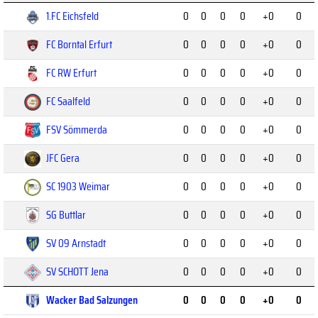
1.FC Eichsfeld
0
0
0
0
+0
0
FC Borntal Erfurt
0
0
0
0
+0
0
FC RW Erfurt
0
0
0
0
+0
0
FC Saalfeld
0
0
0
0
+0
0
FSV Sömmerda
0
0
0
0
+0
0
JFC Gera
0
0
0
0
+0
0
SC 1903 Weimar
0
0
0
0
+0
0
SG Buttlar
0
0
0
0
+0
0
SV 09 Arnstadt
0
0
0
0
+0
0
SV SCHOTT Jena
0
0
0
0
+0
0
Wacker Bad Salzungen
0
0
0
0
+0
0