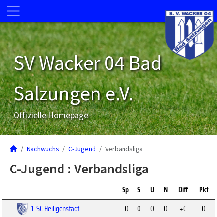
SV Wacker 04 Bad
Salzungen e.V.
Offizielle Homepage
Nachwuchs
C-Jugend
Verbandsliga
C-Jugend :
Verbandsliga
Sp
S
U
N
Diff
Pkt
1. SC Heiligenstadt
0
0
0
0
+0
0