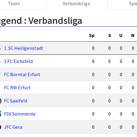
Team
Verbandsliga
Spi
ugend :
Verbandsliga
Sp
S
U
N
1. SC Heiligenstadt
0
0
0
0
1.FC Eichsfeld
0
0
0
0
FC Borntal Erfurt
0
0
0
0
FC RW Erfurt
0
0
0
0
FC Saalfeld
0
0
0
0
FSV Sömmerda
0
0
0
0
JFC Gera
0
0
0
0