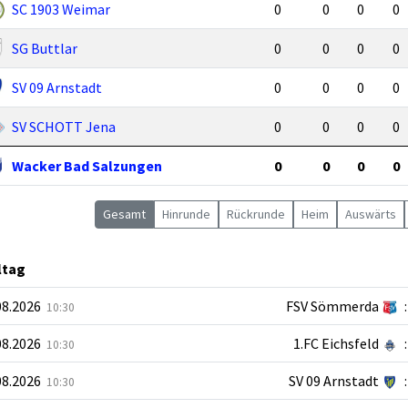
SC 1903 Weimar
0
0
0
0
SG Buttlar
0
0
0
0
SV 09 Arnstadt
0
0
0
0
SV SCHOTT Jena
0
0
0
0
Wacker Bad Salzungen
0
0
0
0
Gesamt
Hin
runde
Rück
runde
Heim
Auswärts
ltag
08.2026
FSV Sömmerda
:
10:30
08.2026
1.FC Eichsfeld
:
10:30
08.2026
SV 09 Arnstadt
:
10:30