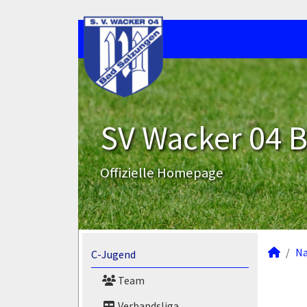
SV Wacker 04 B
Offizielle Homepage
N
C-Jugend
Team
Verbandsliga