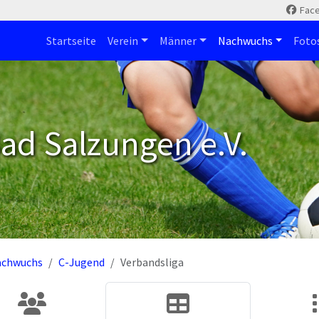
Fac
Startseite
Verein
Männer
Nachwuchs
Foto
ad Salzungen e.V.
achwuchs
C-Jugend
Verbandsliga