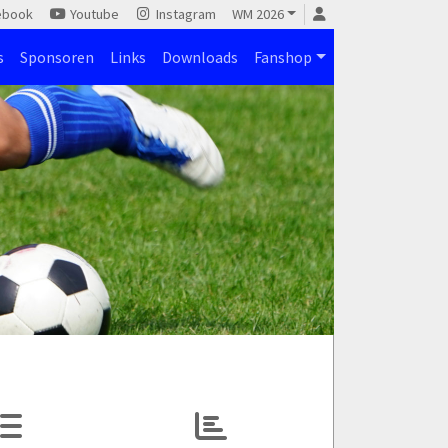
ebook
Youtube
Instagram
WM 2026
s
Sponsoren
Links
Downloads
Fanshop