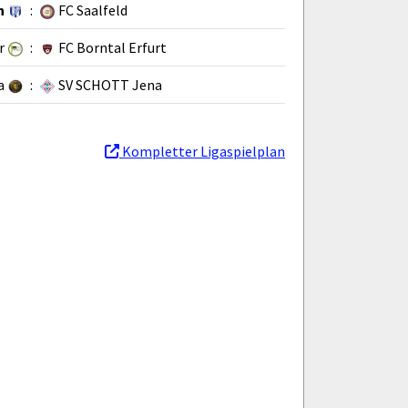
n
:
FC Saalfeld
r
:
FC Borntal Erfurt
a
:
SV SCHOTT Jena
Kompletter Ligaspielplan