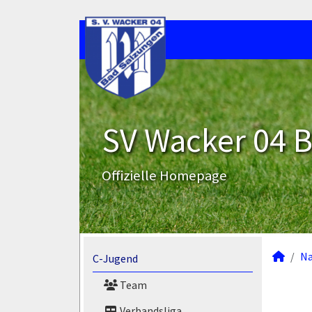
SV Wacker 04 B
Offizielle Homepage
N
C-Jugend
Team
Verbandsliga