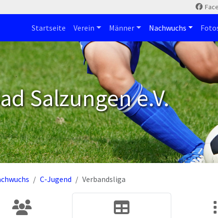
Fac
Startseite
Verein
Männer
Nachwuchs
Foto
ad Salzungen e.V.
achwuchs
C-Jugend
Verbandsliga