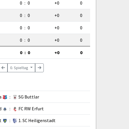
0
:
0
+0
0
0
:
0
+0
0
0
:
0
+0
0
0
:
0
+0
0
0
:
0
+0
0
0. Spieltag
a
:
SG Buttlar
d
:
FC RW Erfurt
t
:
1. SC Heiligenstadt