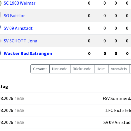
SC 1903 Weimar
0
0
0
0
SG Buttlar
0
0
0
0
SV 09 Arnstadt
0
0
0
0
SV SCHOTT Jena
0
0
0
0
Wacker Bad Salzungen
0
0
0
0
Gesamt
Hin
runde
Rück
runde
Heim
Auswärts
ltag
08.2026
FSV Sömmerd
10:30
08.2026
1.FC Eichsfel
10:30
08.2026
SV 09 Arnstad
10:30