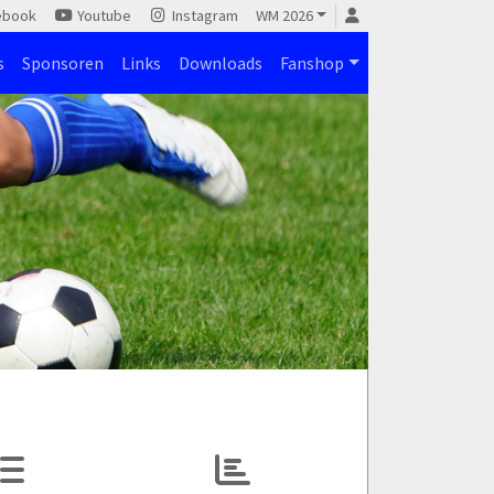
ebook
Youtube
Instagram
WM 2026
s
Sponsoren
Links
Downloads
Fanshop