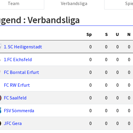
Team
Verbandsliga
Spi
ugend :
Verbandsliga
Sp
S
U
N
1. SC Heiligenstadt
0
0
0
0
1.FC Eichsfeld
0
0
0
0
FC Borntal Erfurt
0
0
0
0
FC RW Erfurt
0
0
0
0
FC Saalfeld
0
0
0
0
FSV Sömmerda
0
0
0
0
JFC Gera
0
0
0
0