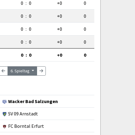
0
:
0
+0
0
0
:
0
+0
0
0
:
0
+0
0
0
:
0
+0
0
0
:
0
+0
0
6. Spieltag
Wacker Bad Salzungen
SV 09 Arnstadt
FC Borntal Erfurt