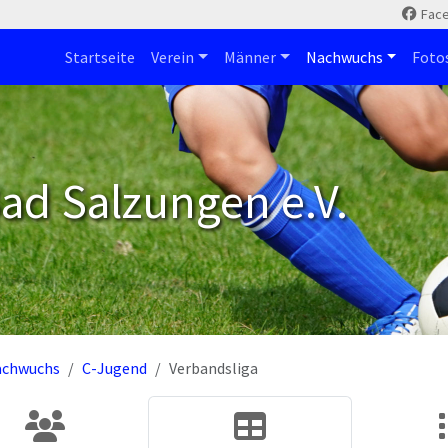
Fac
Startseite
Verein
Männer
Nachwuchs
Foto
ad Salzungen e.V.
achwuchs
C-Jugend
Verbandsliga