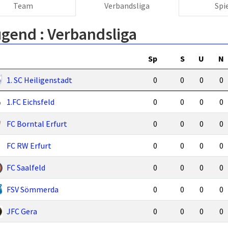
Team
Verbandsliga
Spi
ugend :
Verbandsliga
Sp
S
U
N
1. SC Heiligenstadt
0
0
0
0
1.FC Eichsfeld
0
0
0
0
FC Borntal Erfurt
0
0
0
0
FC RW Erfurt
0
0
0
0
FC Saalfeld
0
0
0
0
FSV Sömmerda
0
0
0
0
JFC Gera
0
0
0
0