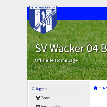
SV Wacker 04 B
Offizielle Homepage
N
C-Jugend
Team
Verbandsliga