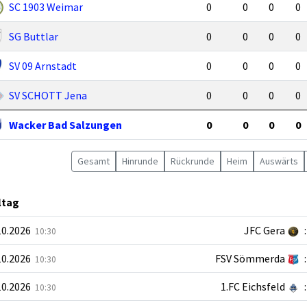
SC 1903 Weimar
0
0
0
0
SG Buttlar
0
0
0
0
SV 09 Arnstadt
0
0
0
0
SV SCHOTT Jena
0
0
0
0
Wacker Bad Salzungen
0
0
0
0
Gesamt
Hin
runde
Rück
runde
Heim
Auswärts
ltag
10.2026
JFC Gera
:
10:30
10.2026
FSV Sömmerda
:
10:30
10.2026
1.FC Eichsfeld
:
10:30