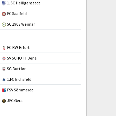
1. SC Heiligenstadt
FC Saalfeld
SC 1903 Weimar
FC RW Erfurt
SV SCHOTT Jena
SG Buttlar
1.FC Eichsfeld
FSV Sömmerda
JFC Gera