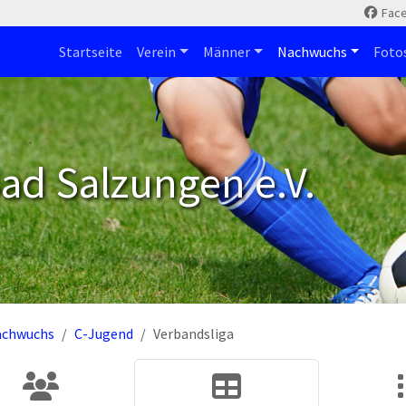
Fac
Startseite
Verein
Männer
Nachwuchs
Foto
ad Salzungen e.V.
achwuchs
C-Jugend
Verbandsliga