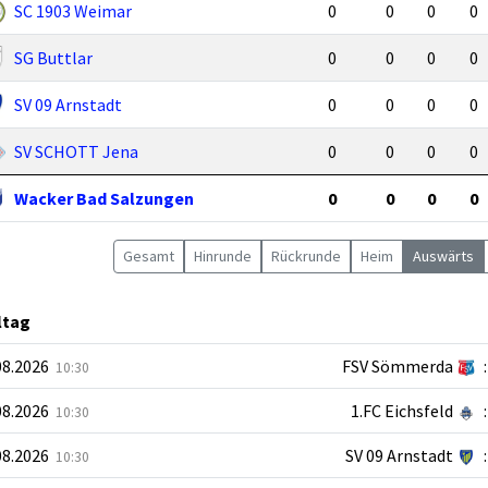
SC 1903 Weimar
0
0
0
0
SG Buttlar
0
0
0
0
SV 09 Arnstadt
0
0
0
0
SV SCHOTT Jena
0
0
0
0
Wacker Bad Salzungen
0
0
0
0
Gesamt
Hin
runde
Rück
runde
Heim
Auswärts
ltag
08.2026
FSV Sömmerda
:
10:30
08.2026
1.FC Eichsfeld
:
10:30
08.2026
SV 09 Arnstadt
:
10:30