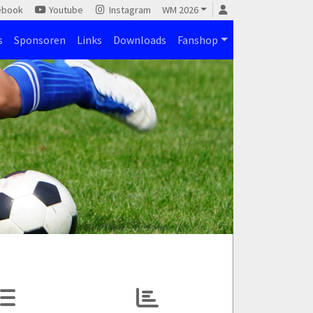
ebook
Youtube
Instagram
WM 2026
s
Sponsoren
Links
Downloads
Fanshop