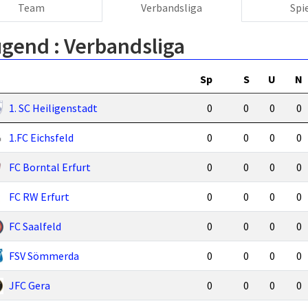
Team
Verbandsliga
Spi
ugend :
Verbandsliga
Sp
S
U
N
1. SC Heiligenstadt
0
0
0
0
1.FC Eichsfeld
0
0
0
0
FC Borntal Erfurt
0
0
0
0
FC RW Erfurt
0
0
0
0
FC Saalfeld
0
0
0
0
FSV Sömmerda
0
0
0
0
JFC Gera
0
0
0
0