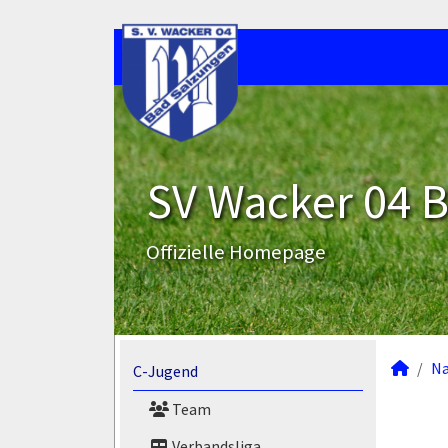
SV Wacker 04 B
Offizielle Homepage
N
C-Jugend
Team
Verbandsliga