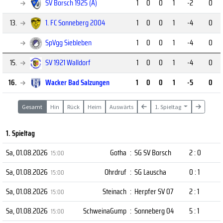
SV Borsch 1925 (A)
1
0
0
1
-2
0
13.
1. FC Sonneberg 2004
1
0
0
1
-4
0
SpVgg Siebleben
1
0
0
1
-4
0
15.
SV 1921 Walldorf
1
0
0
1
-4
0
16.
Wacker Bad Salzungen
1
0
0
1
-5
0
Gesamt
Hin
Rück
Heim
Auswärts
1. Spieltag
1. Spieltag
Sa, 01.08.2026
Gotha
:
SG SV Borsch
2 : 0
15:00
Sa, 01.08.2026
Ohrdruf
:
SG Lauscha
0 : 1
15:00
Sa, 01.08.2026
Steinach
:
Herpfer SV 07
2 : 1
15:00
Sa, 01.08.2026
SchweinaGump
:
Sonneberg 04
5 : 1
15:00