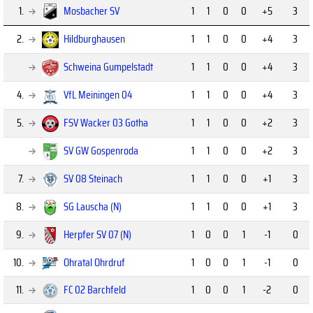
1.
Mosbacher SV
1
1
0
0
+5
3
2.
Hildburghausen
1
1
0
0
+4
3
Schweina Gumpelstadt
1
1
0
0
+4
3
4.
VfL Meiningen 04
1
1
0
0
+4
3
5.
FSV Wacker 03 Gotha
1
1
0
0
+2
3
SV GW Gospenroda
1
1
0
0
+2
3
7.
SV 08 Steinach
1
1
0
0
+1
3
8.
SG Lauscha (N)
1
1
0
0
+1
3
9.
Herpfer SV 07 (N)
1
0
0
1
-1
0
10.
Ohratal Ohrdruf
1
0
0
1
-1
0
11.
FC 02 Barchfeld
1
0
0
1
-2
0