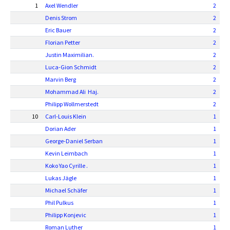
1
Axel Wendler
2
Denis Strom
2
Eric Bauer
2
Florian Petter
2
Justin Maximilian.
2
Luca-Gion Schmidt
2
Marvin Berg
2
Mohammad Ali Haj.
2
Philipp Wollmerstedt
2
10
Carl-Louis Klein
1
Dorian Ader
1
George-Daniel Serban
1
Kevin Leimbach
1
Koko Yao Cyrille .
1
Lukas Jägle
1
Michael Schäfer
1
Phil Pulkus
1
Philipp Konjevic
1
Roman Luther
1