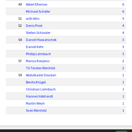
49
Albert Efremov
6
Michael Schäfer
6
51
willi löhn
5
52
Denis Prost
4
Stefan Schössler
4
54
Daniel Hlawatschek
3
Daniel Kehr
3
Phillip Leimbach
3
57
Marius Konjevic
2
Til-Torsten Römhild
2
59
Abdulkader Doudan
1
Benito Krügel
1
Christian Leimbach
1
Hannes Volkhardt
1
Martin Weyh
1
Sven Römhild
1
soccero.de