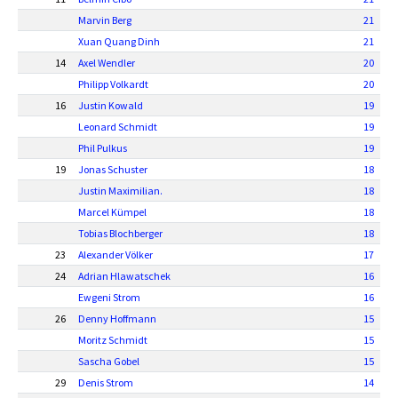
Marvin Berg
21
Xuan Quang Dinh
21
14
Axel Wendler
20
Philipp Volkardt
20
16
Justin Kowald
19
Leonard Schmidt
19
Phil Pulkus
19
19
Jonas Schuster
18
Justin Maximilian.
18
Marcel Kümpel
18
Tobias Blochberger
18
23
Alexander Völker
17
24
Adrian Hlawatschek
16
Ewgeni Strom
16
26
Denny Hoffmann
15
Moritz Schmidt
15
Sascha Gobel
15
29
Denis Strom
14