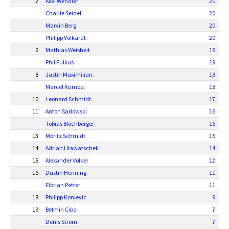
2
Axel Wendler
20
Charlie Seidel
20
Marvin Berg
20
Philipp Volkardt
20
6
Mathias Weisheit
19
Phil Pulkus
19
8
Justin Maximilian.
18
Marcel Kümpel
18
10
Leonard Schmidt
17
11
Anton Sadowski
16
Tobias Blochberger
16
13
Moritz Schmidt
15
14
Adrian Hlawatschek
14
15
Alexander Völker
12
16
Dustin Henning
11
Florian Petter
11
18
Philipp Konjevic
9
19
Belmin Cibo
7
Denis Strom
7