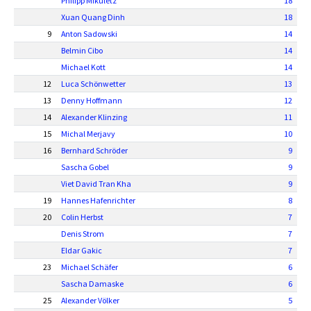
Philipp Mikuletz
18
Xuan Quang Dinh
18
9
Anton Sadowski
14
Belmin Cibo
14
Michael Kott
14
12
Luca Schönwetter
13
13
Denny Hoffmann
12
14
Alexander Klinzing
11
15
Michal Merjavy
10
16
Bernhard Schröder
9
Sascha Gobel
9
Viet David Tran Kha
9
19
Hannes Hafenrichter
8
20
Colin Herbst
7
Denis Strom
7
Eldar Gakic
7
23
Michael Schäfer
6
Sascha Damaske
6
25
Alexander Völker
5