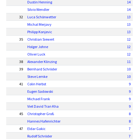
Dustin Henning
14
Silvio Wendler
14
32
Luca Schönwetter
13
Michal Merjavy
13
Philipp Konjevic
13
35
Christian Siewert
12
Holger Johne
12
Oliver Luck
12
38
Alexander Klinzing
11
39
Bernhard Schröder
10
Steve Lemke
10
41
Colin Herbst
9
Eugen Sadowski
9
Michael Frank
9
Viet David Tran Kha
9
45
Christopher Groß
8
Hannes Hafenrichter
8
47
Eldar Gakic
7
Rudolf Schröder
7