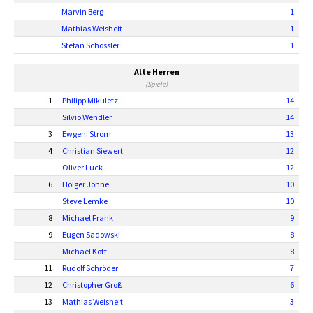
Marvin Berg
1
Mathias Weisheit
1
Stefan Schössler
1
Alte Herren
(Spiele)
1
Philipp Mikuletz
14
Silvio Wendler
14
3
Ewgeni Strom
13
4
Christian Siewert
12
Oliver Luck
12
6
Holger Johne
10
Steve Lemke
10
8
Michael Frank
9
9
Eugen Sadowski
8
Michael Kott
8
11
Rudolf Schröder
7
12
Christopher Groß
6
13
Mathias Weisheit
3