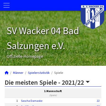
SV Wacker 04 Bad
Salzungen e.V.
Offizielle Homepage
Männer
Spielerstatistik
Spiele
Die meisten Spiele -
2021/22
1.Mannschaft
(Spiele)
1
Sascha Damaske
22