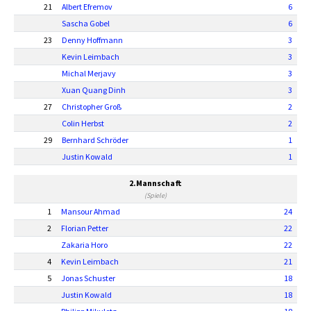
21
Albert Efremov
6
Sascha Gobel
6
23
Denny Hoffmann
3
Kevin Leimbach
3
Michal Merjavy
3
Xuan Quang Dinh
3
27
Christopher Groß
2
Colin Herbst
2
29
Bernhard Schröder
1
Justin Kowald
1
2.Mannschaft
(Spiele)
1
Mansour Ahmad
24
2
Florian Petter
22
Zakaria Horo
22
4
Kevin Leimbach
21
5
Jonas Schuster
18
Justin Kowald
18