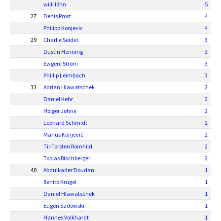
willi löhn
5
27
Denis Prost
4
Philipp Konjevic
4
29
Charlie Seidel
3
Dustin Henning
3
Ewgeni Strom
3
Phillip Leimbach
3
33
Adrian Hlawatschek
2
Daniel Kehr
2
Holger Johne
2
Leonard Schmidt
2
Marius Konjevic
2
Til-Torsten Römhild
2
Tobias Blochberger
2
40
Abdulkader Doudan
1
Benito Krügel
1
Daniel Hlawatschek
1
Eugen Sadowski
1
Hannes Volkhardt
1