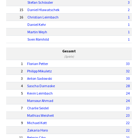
Stefan Schössler
3
15
Daniel Hlawatschek
2
16
Christian Leimbach
1
Daniel Kehr
1
Martin Weyh
1
Sven Römhild
1
Gesamt
(Spiele)
1
Florian Petter
33
2
Philipp Mikuletz
32
3
Anton Sadowski
30
4
Sascha Damaske
28
5
Kevin Leimbach
24
Mansour Ahmad
24
7
Charlie Seidel
23
Mathias Weisheit
23
9
Michael Kott
22
Zakaria Horo
22
11
Belmin Cibo
21