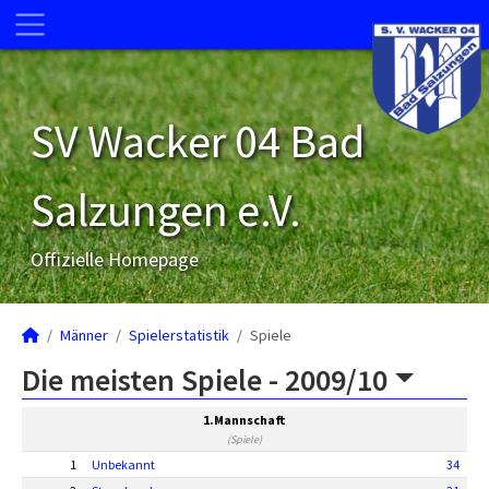
SV Wacker 04 Bad
Salzungen e.V.
Offizielle Homepage
Männer
Spielerstatistik
Spiele
Die meisten Spiele -
2009/10
1.Mannschaft
(Spiele)
1
Unbekannt
34