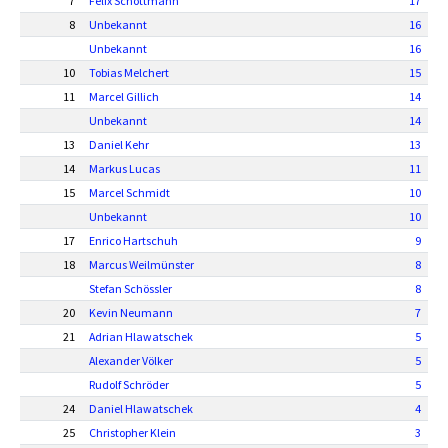
7
Felix Schottmann
17
8
Unbekannt
16
Unbekannt
16
10
Tobias Melchert
15
11
Marcel Gillich
14
Unbekannt
14
13
Daniel Kehr
13
14
Markus Lucas
11
15
Marcel Schmidt
10
Unbekannt
10
17
Enrico Hartschuh
9
18
Marcus Weilmünster
8
Stefan Schössler
8
20
Kevin Neumann
7
21
Adrian Hlawatschek
5
Alexander Völker
5
Rudolf Schröder
5
24
Daniel Hlawatschek
4
25
Christopher Klein
3