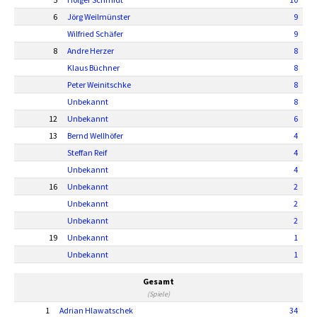
6
Jörg Weilmünster
9
Wilfried Schäfer
9
8
Andre Herzer
8
Klaus Büchner
8
Peter Weinitschke
8
Unbekannt
8
12
Unbekannt
6
13
Bernd Wellhöfer
4
Steffan Reif
4
Unbekannt
4
16
Unbekannt
2
Unbekannt
2
Unbekannt
2
19
Unbekannt
1
Unbekannt
1
Gesamt
(Spiele)
1
Adrian Hlawatschek
34