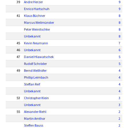
39
Andre Herzer
9
Enrico Hartschuh
9
41
Klaus Büchner
8
Marcus Weilmünster
8
Peter Weinitschke
8
Unbekannt
8
45
Kevin Neumann
7
46
Unbekannt
6
47
Daniel Hlawatschek
5
Rudolf Schröder
5
49
Bernd Wellhöfer
4
Phillip Leimbach
4
Steffan Reif
4
Unbekannt
4
53
Christopher Klein
3
Unbekannt
3
55
Alexander Riehl
2
Martin Amthor
2
Steffen Bauss
2