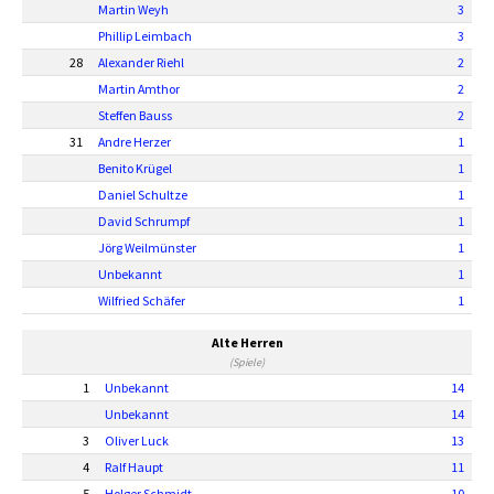
Martin Weyh
3
Phillip Leimbach
3
28
Alexander Riehl
2
Martin Amthor
2
Steffen Bauss
2
31
Andre Herzer
1
Benito Krügel
1
Daniel Schultze
1
David Schrumpf
1
Jörg Weilmünster
1
Unbekannt
1
Wilfried Schäfer
1
Alte Herren
(Spiele)
1
Unbekannt
14
Unbekannt
14
3
Oliver Luck
13
4
Ralf Haupt
11
5
Holger Schmidt
10