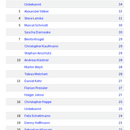
Unbekannt
34
3
Alexander Völker
33
4
Steve Lemke
31
5
Marcel Schmidt
30
Sascha Damaske
30
7
Benito Krügel
29
Christopher Kaufmann
29
Stephan Anschütz
29
10
Andreas Kästner
28
Martin Weyh
28
Tobias Melchert
28
13
Daniel Kehr
27
Florian Preissler
27
Holger Johne
27
16
Christopher Hoppe
25
Unbekannt
25
18
Felix Schottmann
24
19
Denny Hoffmann
23
20
Sebastian Hlawats.
22