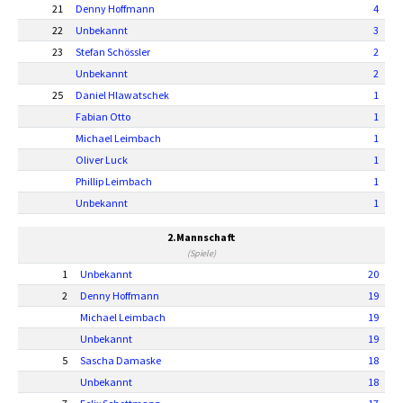
21
Denny Hoffmann
4
22
Unbekannt
3
23
Stefan Schössler
2
Unbekannt
2
25
Daniel Hlawatschek
1
Fabian Otto
1
Michael Leimbach
1
Oliver Luck
1
Phillip Leimbach
1
Unbekannt
1
2.Mannschaft
(Spiele)
1
Unbekannt
20
2
Denny Hoffmann
19
Michael Leimbach
19
Unbekannt
19
5
Sascha Damaske
18
Unbekannt
18