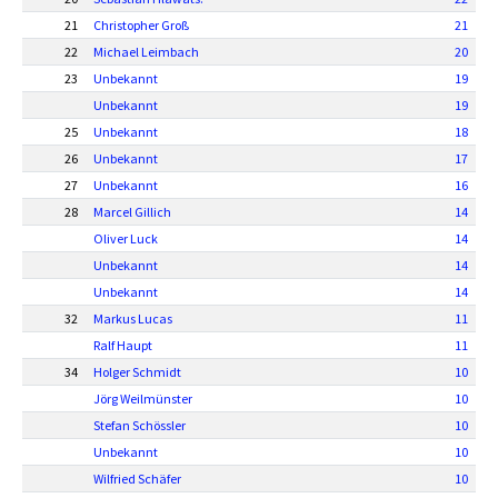
21
Christopher Groß
21
22
Michael Leimbach
20
23
Unbekannt
19
Unbekannt
19
25
Unbekannt
18
26
Unbekannt
17
27
Unbekannt
16
28
Marcel Gillich
14
Oliver Luck
14
Unbekannt
14
Unbekannt
14
32
Markus Lucas
11
Ralf Haupt
11
34
Holger Schmidt
10
Jörg Weilmünster
10
Stefan Schössler
10
Unbekannt
10
Wilfried Schäfer
10