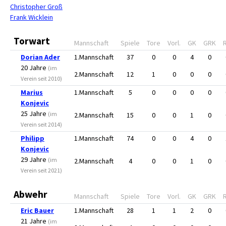
Christopher Groß
Frank Wicklein
Torwart
Mannschaft
Spiele
Tore
Vorl.
GK
GRK
Dorian Ader
1.Mannschaft
37
0
0
4
0
20 Jahre
(im
2.Mannschaft
12
1
0
0
0
Verein seit 2010)
Marius
1.Mannschaft
5
0
0
0
0
Konjevic
25 Jahre
(im
2.Mannschaft
15
0
0
1
0
Verein seit 2014)
Philipp
1.Mannschaft
74
0
0
4
0
Konjevic
29 Jahre
(im
2.Mannschaft
4
0
0
1
0
Verein seit 2021)
Abwehr
Mannschaft
Spiele
Tore
Vorl.
GK
GRK
Eric Bauer
1.Mannschaft
28
1
1
2
0
21 Jahre
(im