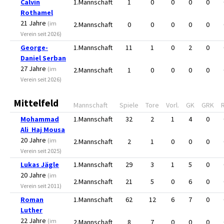
Calvin
1.Mannschaft
1
0
0
0
0
Rothamel
21 Jahre
(im
2.Mannschaft
0
0
0
0
0
Verein seit 2026)
George-
1.Mannschaft
11
1
0
2
0
Daniel Serban
27 Jahre
(im
2.Mannschaft
1
0
0
0
0
Verein seit 2026)
Mittelfeld
Mannschaft
Spiele
Tore
Vorl.
GK
GRK
Mohammad
1.Mannschaft
32
2
1
4
0
Ali Haj Mousa
20 Jahre
(im
2.Mannschaft
2
1
0
0
0
Verein seit 2025)
Lukas Jägle
1.Mannschaft
29
3
1
5
0
20 Jahre
(im
2.Mannschaft
21
5
0
6
0
Verein seit 2011)
Roman
1.Mannschaft
62
12
6
7
0
Luther
22 Jahre
(im
2.Mannschaft
8
7
0
0
0