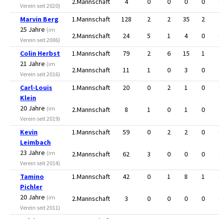
2.Mannschaft
4
0
0
0
0
Verein seit 2020)
Marvin Berg
1.Mannschaft
128
2
2
35
2
25 Jahre
(im
2.Mannschaft
24
5
1
4
0
Verein seit 2006)
Colin Herbst
1.Mannschaft
79
2
6
15
1
21 Jahre
(im
2.Mannschaft
11
1
0
3
0
Verein seit 2016)
Carl-Louis
1.Mannschaft
20
0
2
1
0
Klein
20 Jahre
(im
2.Mannschaft
8
1
0
1
0
Verein seit 2019)
Kevin
1.Mannschaft
59
0
2
2
0
Leimbach
23 Jahre
(im
2.Mannschaft
62
3
0
0
0
Verein seit 2014)
Tamino
1.Mannschaft
42
0
1
8
1
Pichler
20 Jahre
(im
2.Mannschaft
3
0
0
0
0
Verein seit 2011)