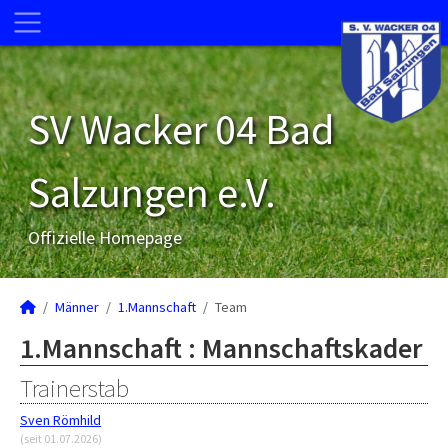
SV Wacker 04 Bad
Salzungen e.V.
Offizielle Homepage
Männer
1.Mannschaft
Team
1.Mannschaft :
Mannschaftskader
Trainerstab
Sven Römhild
(seit 01.07.2026)