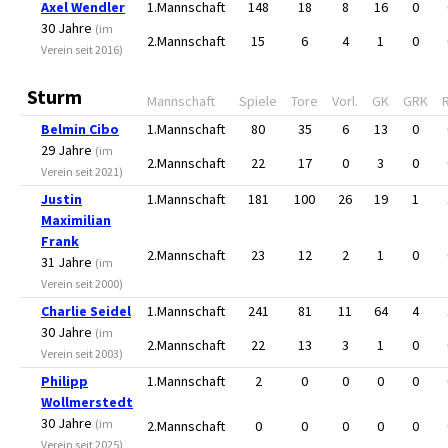
Axel Wendler
1.Mannschaft
148
18
8
16
0
30 Jahre
(im
2.Mannschaft
15
6
4
1
0
Verein seit 2016)
Sturm
Mannschaft
Spiele
Tore
Vorl.
GK
GRK
Belmin Cibo
1.Mannschaft
80
35
6
13
0
29 Jahre
(im
2.Mannschaft
22
17
0
3
0
Verein seit 2021)
Justin
1.Mannschaft
181
100
26
19
1
Maximilian
Frank
2.Mannschaft
23
12
2
1
0
31 Jahre
(im
Verein seit 2000)
Charlie Seidel
1.Mannschaft
241
81
11
64
4
30 Jahre
(im
2.Mannschaft
22
13
3
1
0
Verein seit 2003)
Philipp
1.Mannschaft
2
0
0
0
0
Wollmerstedt
30 Jahre
(im
2.Mannschaft
0
0
0
0
0
Verein seit 2025)