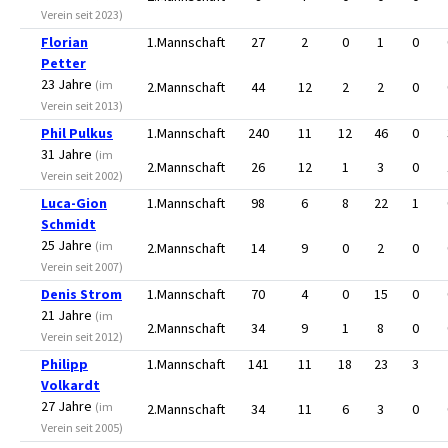
Verein seit 2023)
Florian
1.Mannschaft
27
2
0
1
0
Petter
23 Jahre
(im
2.Mannschaft
44
12
2
2
0
Verein seit 2013)
Phil Pulkus
1.Mannschaft
240
11
12
46
0
31 Jahre
(im
2.Mannschaft
26
12
1
3
0
Verein seit 2002)
Luca-Gion
1.Mannschaft
98
6
8
22
1
Schmidt
25 Jahre
(im
2.Mannschaft
14
9
0
2
0
Verein seit 2007)
Denis Strom
1.Mannschaft
70
4
0
15
0
21 Jahre
(im
2.Mannschaft
34
9
1
8
0
Verein seit 2012)
Philipp
1.Mannschaft
141
11
18
23
3
Volkardt
27 Jahre
(im
2.Mannschaft
34
11
6
3
0
Verein seit 2005)