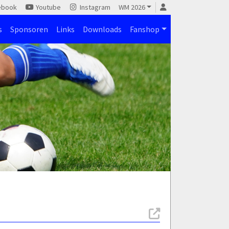
ebook
Youtube
Instagram
WM 2026
s
Sponsoren
Links
Downloads
Fanshop