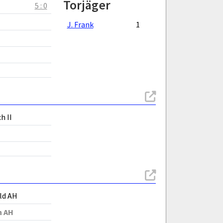
Torjäger
n
5 : 0
J. Frank
1
h II
ld AH
n AH