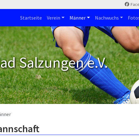
Fac
Startseite
Verein
Männer
Nachwuchs
Foto
ad Salzungen e.V.
änner
annschaft