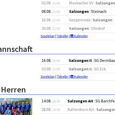
02.08.
Mosbacher SV :
Salzunge
15:00
08.08.
Salzungen
: Steinach
15:00
16.08.
Gospenroda :
Salzungen
15:00
30.08.
Salzungen
: Ohrdruf
15:00
Spielplan
|
Tabelle
|
Kalender
annschaft
16.08.
Salzungen II
: SG Dermbac
15:00
23.08.
Salzungen II
: SG Eck
15:00
Spielplan
|
Tabelle
|
Kalender
e Herren
14.08.
Salzungen AH
: SG Barchfe
18:30
28.08.
Kaltenborn AH :
Salzunge
18:30